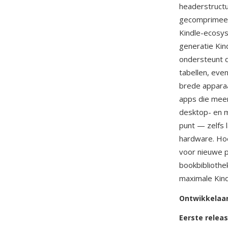
headerstructu
gecomprimeer
Kindle-ecosy
generatie Ki
ondersteunt d
tabellen, eve
brede apparaa
apps die meer
desktop- en m
punt — zelfs
hardware. Ho
voor nieuwe p
bookbibliothe
maximale Kindl
Ontwikkelaa
Eerste relea