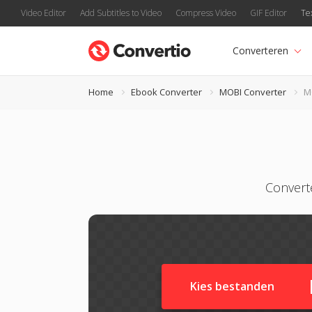
Video Editor
Add Subtitles to Video
Compress Video
GIF Editor
Te
Converteren
Home
Ebook Converter
MOBI Converter
M
Convert
Kies bestanden