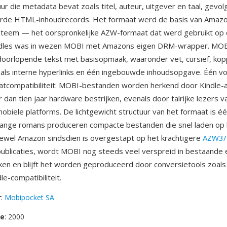
ur die metadata bevat zoals titel, auteur, uitgever en taal, gevo
de HTML-inhoudrecords. Het formaat werd de basis van Amaz
steem — het oorspronkelijke AZW-formaat dat werd gebruikt op 
ndles was in wezen MOBI met Amazons eigen DRM-wrapper. MO
oorlopende tekst met basisopmaak, waaronder vet, cursief, kopp
nals interne hyperlinks en één ingebouwde inhoudsopgave. Één vo
tcompatibiliteit: MOBI-bestanden worden herkend door Kindle-
 dan tien jaar hardware bestrijken, evenals door talrijke lezers 
obiele platforms. De lichtgewicht structuur van het formaat is é
 lange romans produceren compacte bestanden die snel laden op
ewel Amazon sindsdien is overgestapt op het krachtigere
AZW3/
ublicaties, wordt MOBI nog steeds veel verspreid in bestaande 
ken en blijft het worden geproduceerd door conversietools zoals
e-compatibiliteit.
r
:
Mobipocket SA
se
: 2000