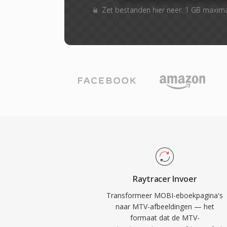
Zet bestanden hier neer. 1 GB maxim
Raytracer Invoer
Transformeer MOBI-eboekpagina's
naar MTV-afbeeldingen — het
formaat dat de MTV-