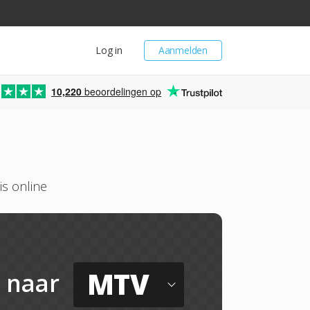
Log in
Aanmelden
10,220
beoordelingen op
s online
MTV
naar