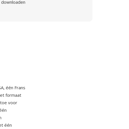
downloaden
A, één Frans
Het formaat
toe voor
 één
n
et één