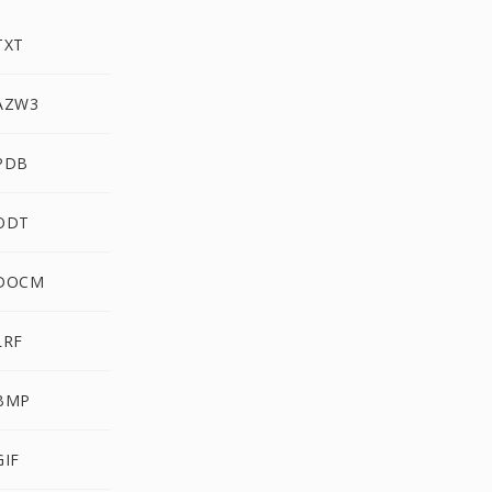
TXT
 AZW3
 PDB
 ODT
 DOCM
LRF
 BMP
GIF