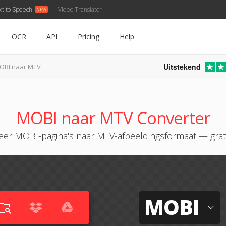
xt to Speech
Video Translator
OCR
API
Pricing
Help
Uitstekend
OBI naar MTV
MOBI naar MTV Converter
eer MOBI-pagina's naar MTV-afbeeldingsformaat — grati
MOBI