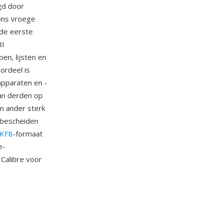
lgd door
ons vroege
de eerste
BI
en, lijsten en
ordeel is
apparaten en -
van derden op
én ander sterk
 bescheiden
KF8
-formaat
e-
 Calibre voor