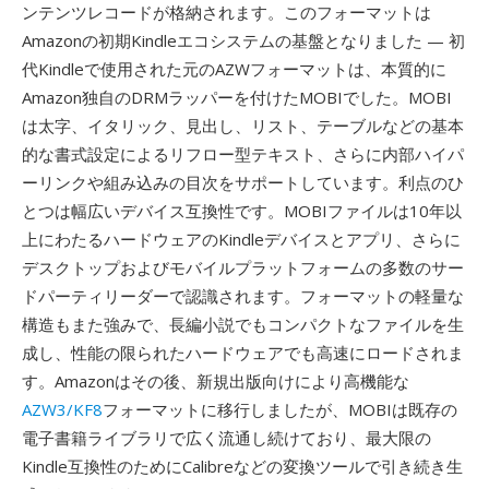
ンテンツレコードが格納されます。このフォーマットは
Amazonの初期Kindleエコシステムの基盤となりました — 初
代Kindleで使用された元のAZWフォーマットは、本質的に
Amazon独自のDRMラッパーを付けたMOBIでした。MOBI
は太字、イタリック、見出し、リスト、テーブルなどの基本
的な書式設定によるリフロー型テキスト、さらに内部ハイパ
ーリンクや組み込みの目次をサポートしています。利点のひ
とつは幅広いデバイス互換性です。MOBIファイルは10年以
上にわたるハードウェアのKindleデバイスとアプリ、さらに
デスクトップおよびモバイルプラットフォームの多数のサー
ドパーティリーダーで認識されます。フォーマットの軽量な
構造もまた強みで、長編小説でもコンパクトなファイルを生
成し、性能の限られたハードウェアでも高速にロードされま
す。Amazonはその後、新規出版向けにより高機能な
AZW3/KF8
フォーマットに移行しましたが、MOBIは既存の
電子書籍ライブラリで広く流通し続けており、最大限の
Kindle互換性のためにCalibreなどの変換ツールで引き続き生