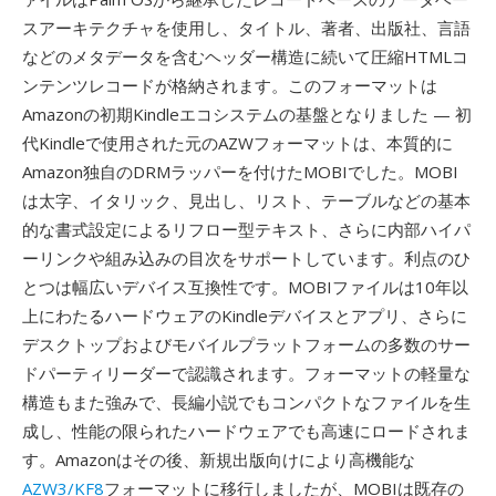
スアーキテクチャを使用し、タイトル、著者、出版社、言語
などのメタデータを含むヘッダー構造に続いて圧縮HTMLコ
ンテンツレコードが格納されます。このフォーマットは
Amazonの初期Kindleエコシステムの基盤となりました — 初
代Kindleで使用された元のAZWフォーマットは、本質的に
Amazon独自のDRMラッパーを付けたMOBIでした。MOBI
は太字、イタリック、見出し、リスト、テーブルなどの基本
的な書式設定によるリフロー型テキスト、さらに内部ハイパ
ーリンクや組み込みの目次をサポートしています。利点のひ
とつは幅広いデバイス互換性です。MOBIファイルは10年以
上にわたるハードウェアのKindleデバイスとアプリ、さらに
デスクトップおよびモバイルプラットフォームの多数のサー
ドパーティリーダーで認識されます。フォーマットの軽量な
構造もまた強みで、長編小説でもコンパクトなファイルを生
成し、性能の限られたハードウェアでも高速にロードされま
す。Amazonはその後、新規出版向けにより高機能な
AZW3/KF8
フォーマットに移行しましたが、MOBIは既存の