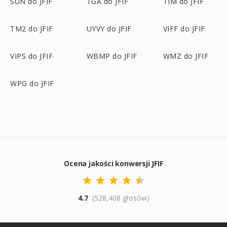
SUN do JFIF
TGA do JFIF
TIM do JFIF
TM2 do JFIF
UYVY do JFIF
VIFF do JFIF
VIPS do JFIF
WBMP do JFIF
WMZ do JFIF
WPG do JFIF
Ocena jakości konwersji JFIF
4.7
(528,408 głosów)