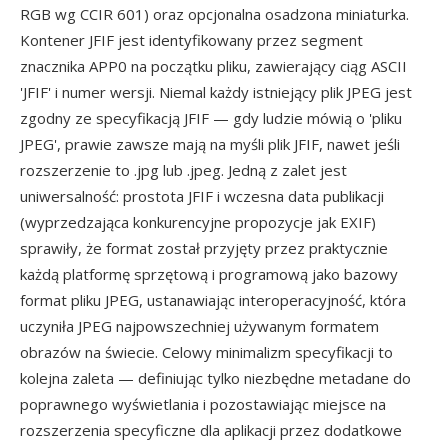
RGB wg CCIR 601) oraz opcjonalna osadzona miniaturka.
Kontener JFIF jest identyfikowany przez segment
znacznika APP0 na początku pliku, zawierający ciąg ASCII
'JFIF' i numer wersji. Niemal każdy istniejący plik JPEG jest
zgodny ze specyfikacją JFIF — gdy ludzie mówią o 'pliku
JPEG', prawie zawsze mają na myśli plik JFIF, nawet jeśli
rozszerzenie to .jpg lub .jpeg. Jedną z zalet jest
uniwersalność: prostota JFIF i wczesna data publikacji
(wyprzedzająca konkurencyjne propozycje jak EXIF)
sprawiły, że format został przyjęty przez praktycznie
każdą platformę sprzętową i programową jako bazowy
format pliku JPEG, ustanawiając interoperacyjność, która
uczyniła JPEG najpowszechniej używanym formatem
obrazów na świecie. Celowy minimalizm specyfikacji to
kolejna zaleta — definiując tylko niezbędne metadane do
poprawnego wyświetlania i pozostawiając miejsce na
rozszerzenia specyficzne dla aplikacji przez dodatkowe