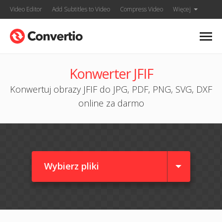
Video Editor
Add Subtitles to Video
Compress Video
Więcej
Konwerter JFIF
Konwertuj obrazy JFIF do JPG, PDF, PNG, SVG, DXF
online za darmo
Wybierz pliki