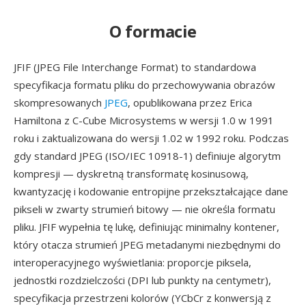
O formacie
JFIF (JPEG File Interchange Format) to standardowa
specyfikacja formatu pliku do przechowywania obrazów
skompresowanych
JPEG
, opublikowana przez Erica
Hamiltona z C-Cube Microsystems w wersji 1.0 w 1991
roku i zaktualizowana do wersji 1.02 w 1992 roku. Podczas
gdy standard JPEG (ISO/IEC 10918-1) definiuje algorytm
kompresji — dyskretną transformatę kosinusową,
kwantyzację i kodowanie entropijne przekształcające dane
pikseli w zwarty strumień bitowy — nie określa formatu
pliku. JFIF wypełnia tę lukę, definiując minimalny kontener,
który otacza strumień JPEG metadanymi niezbędnymi do
interoperacyjnego wyświetlania: proporcje piksela,
jednostki rozdzielczości (DPI lub punkty na centymetr),
specyfikacja przestrzeni kolorów (YCbCr z konwersją z