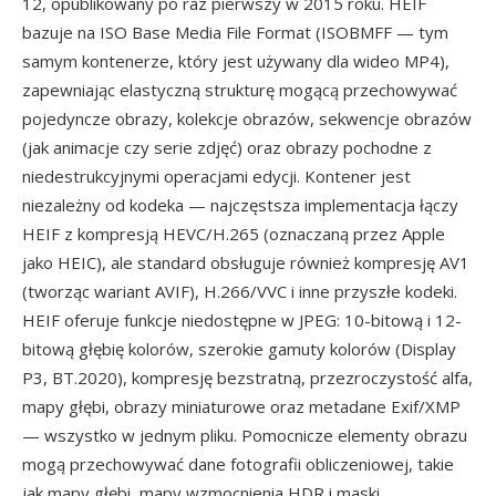
12, opublikowany po raz pierwszy w 2015 roku. HEIF
bazuje na ISO Base Media File Format (ISOBMFF — tym
samym kontenerze, który jest używany dla wideo MP4),
zapewniając elastyczną strukturę mogącą przechowywać
pojedyncze obrazy, kolekcje obrazów, sekwencje obrazów
(jak animacje czy serie zdjęć) oraz obrazy pochodne z
niedestrukcyjnymi operacjami edycji. Kontener jest
niezależny od kodeka — najczęstsza implementacja łączy
HEIF z kompresją HEVC/H.265 (oznaczaną przez Apple
jako HEIC), ale standard obsługuje również kompresję AV1
(tworząc wariant AVIF), H.266/VVC i inne przyszłe kodeki.
HEIF oferuje funkcje niedostępne w JPEG: 10-bitową i 12-
bitową głębię kolorów, szerokie gamuty kolorów (Display
P3, BT.2020), kompresję bezstratną, przezroczystość alfa,
mapy głębi, obrazy miniaturowe oraz metadane Exif/XMP
— wszystko w jednym pliku. Pomocnicze elementy obrazu
mogą przechowywać dane fotografii obliczeniowej, takie
jak mapy głębi, mapy wzmocnienia HDR i maski