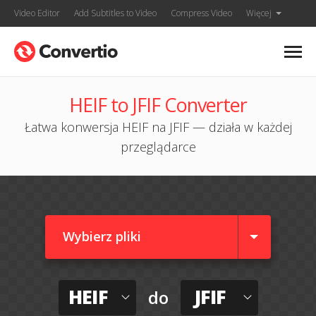
Video Editor
Add Subtitles to Video
Compress Video
Więcej
HEIF to JFIF Converter
Łatwa konwersja HEIF na JFIF — działa w każdej
przeglądarce
Wybierz pliki
HEIF
JFIF
do