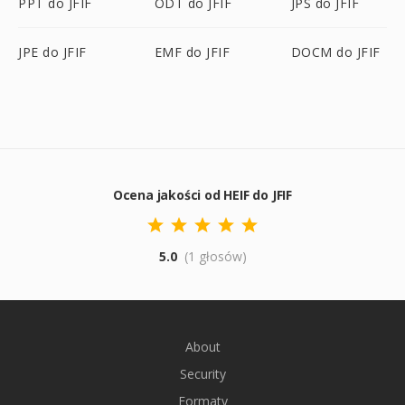
PPT do JFIF
ODT do JFIF
JPS do JFIF
JPE do JFIF
EMF do JFIF
DOCM do JFIF
Ocena jakości od HEIF do JFIF
5.0
(1 głosów)
About
Security
Formaty