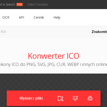
xt to Speech
Video Translator
OCR
API
Cennik
Help
Znakomit
 ICO
Konwerter ICO
ikony ICO do PNG, SVG, JPG, CUR, WEBP i innych onli
Wybierz pliki