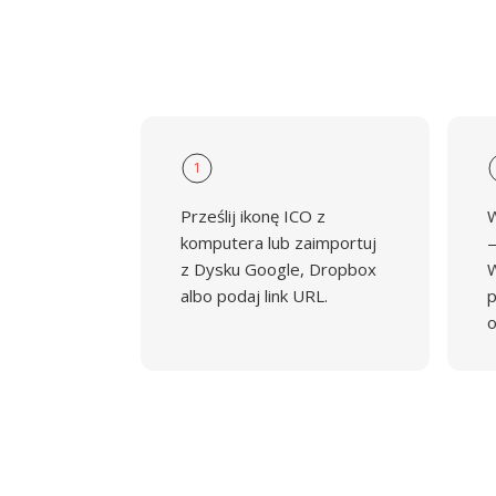
1
Prześlij ikonę ICO z
W
komputera lub zaimportuj
—
z Dysku Google, Dropbox
albo podaj link URL.
p
o