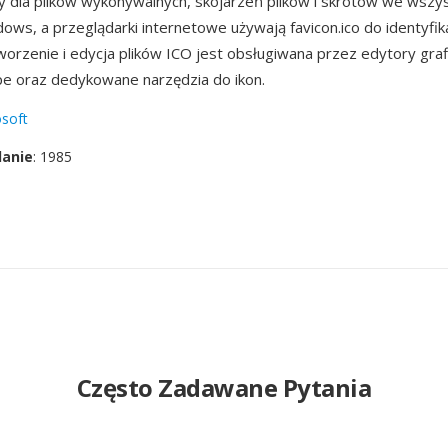
ny dla plików wykonywalnych, skojarzeń plików i skrótów we wszys
ows, a przeglądarki internetowe używają favicon.ico do identyfika
worzenie i edycja plików ICO jest obsługiwana przez edytory grafi
ape oraz dedykowane narzędzia do ikon.
soft
danie
: 1985
Często Zadawane Pytania