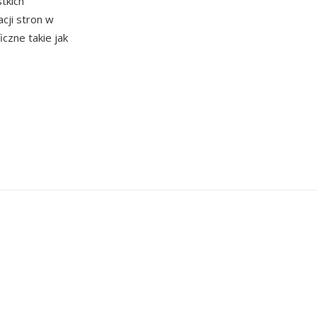
tkich
cji stron w
czne takie jak