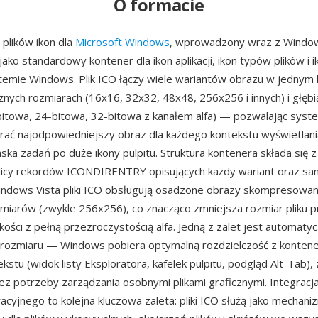
O formacie
 plików ikon dla
Microsoft Windows
, wprowadzony wraz z Windo
 jako standardowy kontener dla ikon aplikacji, ikon typów plików i
temie Windows. Plik ICO łączy wiele wariantów obrazu w jednym
nych rozmiarach (16x16, 32x32, 48x48, 256x256 i innych) i głęb
bitowa, 24-bitowa, 32-bitowa z kanałem alfa) — pozwalając sys
ać najodpowiedniejszy obraz dla każdego kontekstu wyświetlani
ska zadań po duże ikony pulpitu. Struktura kontenera składa się 
licy rekordów ICONDIRENTRY opisujących każdy wariant oraz sa
indows Vista pliki ICO obsługują osadzone obrazy skompresowa
miarów (zwykle 256x256), co znacząco zmniejsza rozmiar pliku p
kości z pełną przezroczystością alfa. Jedną z zalet jest automaty
rozmiaru — Windows pobiera optymalną rozdzielczość z kontene
kstu (widok listy Eksploratora, kafelek pulpitu, podgląd Alt-Tab),
ez potrzeby zarządzania osobnymi plikami graficznymi. Integracj
cyjnego to kolejna kluczowa zaleta: pliki ICO służą jako mechani