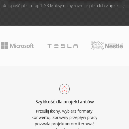
Upuść pliki tutaj. 1 GB Maksymalny rozmiar pliku lub
Zapisz się
Szybkość dla projektantów
Prześlij ikony, wybierz formaty,
konwertuj. Sprawny przepływ pracy
pozwala projektantom iterować