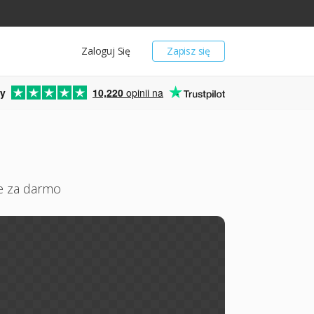
Zaloguj Się
Zapisz się
y
10,220
opinii na
ne za darmo