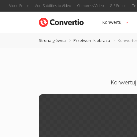
Video Editor
Add Subtitles to Video
Compress Video
GIF Editor
Te
Konwertuj
Strona główna
Przetwornik obrazu
Konwerter
Konwertuj 