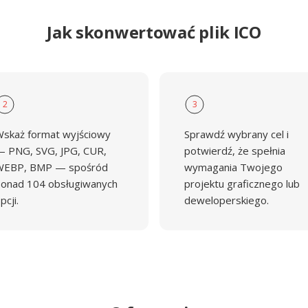
Jak skonwertować plik ICO
2
3
skaż format wyjściowy
Sprawdź wybrany cel i
 PNG, SVG, JPG, CUR,
potwierdź, że spełnia
WEBP, BMP — spośród
wymagania Twojego
onad 104 obsługiwanych
projektu graficznego lub
pcji.
deweloperskiego.