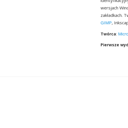
identyfikacyj
wersjach Wind
zakładkach. T
GIMP
, Inksc
Twórca
:
Micro
Pierwsze wy