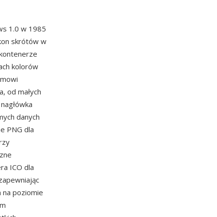
ws 1.0 w 1985
 ikon skrótów w
 kontenerze
iach kolorów
temowi
a, od małych
z nagłówka
mych danych
ne PNG dla
rzy
czne
ra ICO dla
 zapewniając
a na poziomie
zm