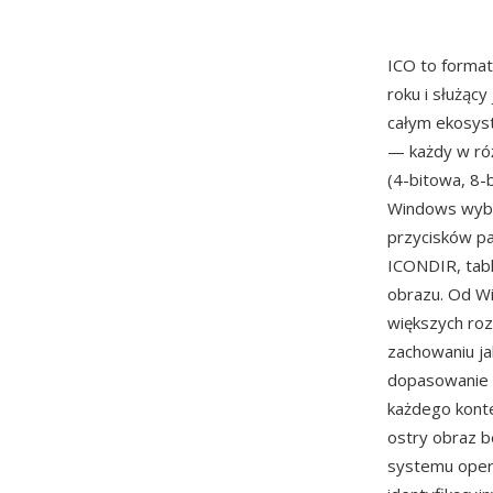
ICO to format
roku i służący
całym ekosys
— każdy w róż
(4-bitowa, 8-
Windows wybr
przycisków pa
ICONDIR, tab
obrazu. Od W
większych roz
zachowaniu ja
dopasowanie 
każdego konte
ostry obraz b
systemu opera