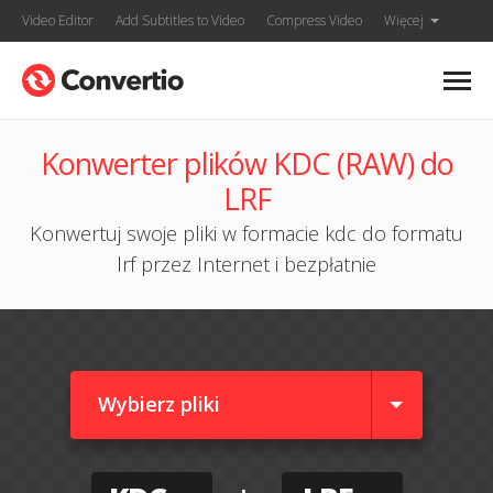
Video Editor
Add Subtitles to Video
Compress Video
Więcej
Konwerter plików KDC (RAW) do
LRF
Konwertuj swoje pliki w formacie kdc do formatu
lrf przez Internet i bezpłatnie
Wybierz pliki