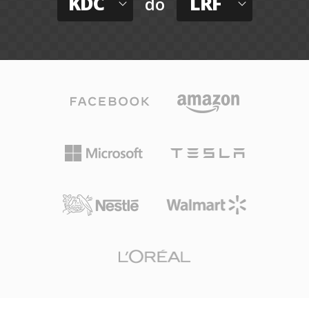
KDC
LRF
do