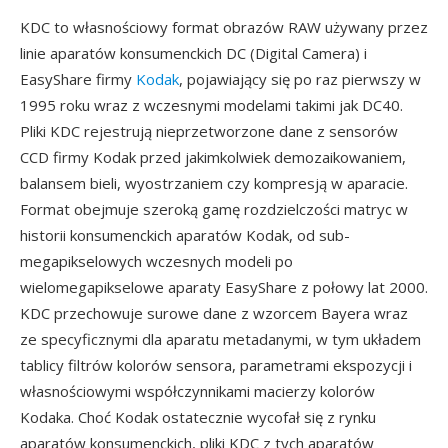
KDC to własnościowy format obrazów RAW używany przez
linie aparatów konsumenckich DC (Digital Camera) i
EasyShare firmy
Kodak
, pojawiający się po raz pierwszy w
1995 roku wraz z wczesnymi modelami takimi jak DC40.
Pliki KDC rejestrują nieprzetworzone dane z sensorów
CCD firmy Kodak przed jakimkolwiek demozaikowaniem,
balansem bieli, wyostrzaniem czy kompresją w aparacie.
Format obejmuje szeroką gamę rozdzielczości matryc w
historii konsumenckich aparatów Kodak, od sub-
megapikselowych wczesnych modeli po
wielomegapikselowe aparaty EasyShare z połowy lat 2000.
KDC przechowuje surowe dane z wzorcem Bayera wraz
ze specyficznymi dla aparatu metadanymi, w tym układem
tablicy filtrów kolorów sensora, parametrami ekspozycji i
własnościowymi współczynnikami macierzy kolorów
Kodaka. Choć Kodak ostatecznie wycofał się z rynku
aparatów konsumenckich, pliki KDC z tych aparatów