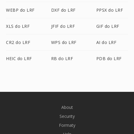
WEBP do LRF
DXF do LRF
PPSX do LRF
XLS do LRF
JFIF do LRF
GIF do LRF
CR2 do LRF
WPS do LRF
AI do LRF
HEIC do LRF
RB do LRF
PDB do LRF
About
Security
Formaty