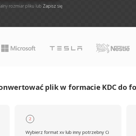
alny rozmiar pliku lub
Zapisz się
konwertować plik w formacie KDC do f
2
Wybierz format xv lub inny potrzebny Ci