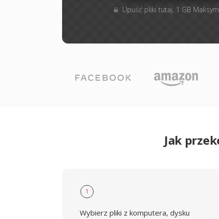
Upuść pliki tutaj. 1 GB Maksym
Jak prze
1
Wybierz pliki z komputera, dysku