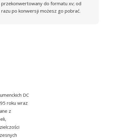
przekonwertowany do formatu xv; od
razu po konwersji możesz go pobrać.
sumenckich DC
995 roku wraz
dane z
li,
ielczości
czesnych