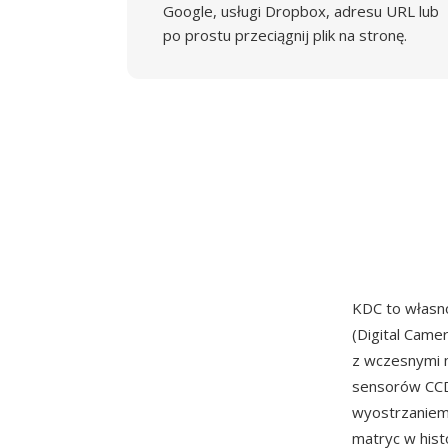
Google, usługi Dropbox, adresu URL lub
po prostu przeciągnij plik na stronę.
KDC to własn
(Digital Came
z wczesnymi m
sensorów CCD
wyostrzaniem
matryc w his