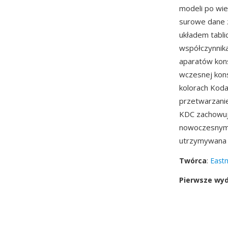
modeli po wi
surowe dane 
układem tabli
współczynnika
aparatów kons
wczesnej kons
kolorach Kod
przetwarzanie
KDC zachowuj
nowoczesnymi 
utrzymywana
Twórca
:
East
Pierwsze wy