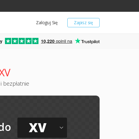
Zaloguj Się
Zapisz się
y
10,220
opinii na
 XV
i bezpłatnie
XV
do