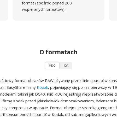
format (spośród ponad 200
wspieranych formatów).
O formatach
KDC
XV
ościowy format obrazów RAW używany przez linie aparatów kon
ra) i EasyShare firmy
Kodak
, pojawiający się po raz pierwszy w 1
odelami takimi jak DC40. Pliki KDC rejestrują nieprzetworzone 
 firmy Kodak przed jakimkolwiek demozaikowaniem, balansem bie
 czy kompresją w aparacie. Format obejmuje szeroką gamę rozdz
torii konsumenckich aparatów Kodak, od sub-megapikselowych w