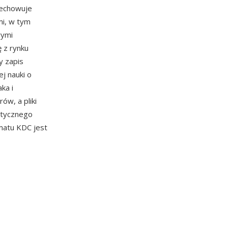
zechowuje
i, w tym
wymi
 z rynku
y zapis
ej nauki o
ka i
w, a pliki
stycznego
matu KDC jest