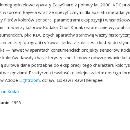
elomegapikselowe aparaty EasyShare z połowy lat 2000. KDC pr
z wzorcem Bayera wraz ze specyficznymi dla aparatu metadanym
cy filtrów kolorów sensora, parametrami ekspozycji i własnościo
mi macierzy kolorów Kodaka. Choć Kodak ostatecznie wycofał się
umenckich, pliki KDC z tych aparatów stanowią ważny historyczn
umenckiej fotografii cyfrowej. Jedną z zalet jest dostęp do słynn
aka — nawet w aparatach konsumenckich projekty sensorów Koda
 kolorów dawały charakterystyczne, filmowe odwzorowanie koloró
ą surowe dane potrzebne do eksploracji tego charakteru kolory
narzędziami. Praktyczna trwałość to kolejna zaleta: obsługa for
 w Adobe
Lightroom
, dcraw, LibRaw i RawTherapee.
man Kodak
danie
: 1995