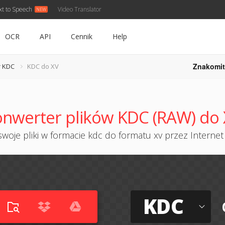
xt to Speech
Video Translator
OCR
API
Cennik
Help
Znakomit
r KDC
KDC do XV
nwerter plików KDC (RAW) do
woje pliki w formacie kdc do formatu xv przez Internet 
KDC