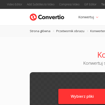
Video Editor
Add Subtitles to Video
Compress Video
GIF Editor
Te
Konwertuj
Strona główna
Przetwornik obrazu
Konwerte
Ko
Konwertuj s
Wybierz pliki