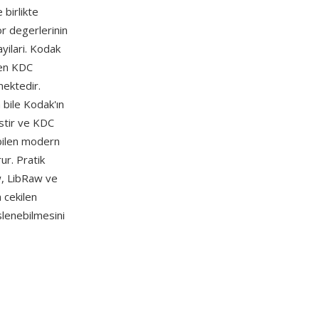
birlikte
r degerlerinin
yilari. Kodak
len KDC
tmektedir.
 bile Kodak'ın
istir ve KDC
abilen modern
ur. Pratik
w, LibRaw ve
 cekilen
slenebilmesini