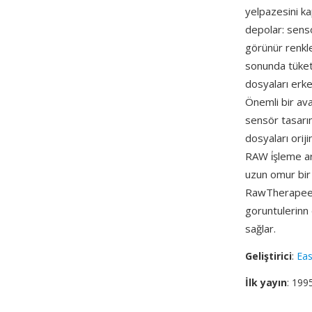
yelpazesini k
depolar: sens
görünür renkle
sonunda tüket
dosyaları erken
Önemli bir ava
sensör tasarım
dosyaları orij
RAW i̇şleme ar
uzun omur bir
RawTherapee t
goruntulerinn 
sağlar.
Geliştirici
:
Ea
İlk yayın
: 199