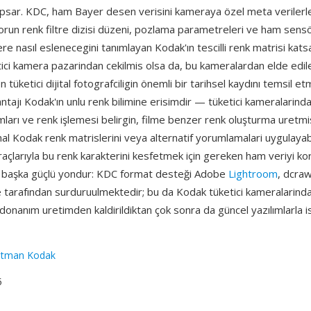
apsar. KDC, ham Bayer desen verisini kameraya özel meta verilerle 
orun renk filtre dizisi düzeni, pozlama parametreleri ve ham sensö
re nasıl eslenecegini tanımlayan Kodak'ın tescilli renk matrisi katsa
ici kamera pazarindan cekilmis olsa da, bu kameralardan elde edi
 tüketici dijital fotografciligin önemli bir tarihsel kaydını temsil e
ntajı Kodak'ın unlu renk bilimine erisimdir — tüketici kameralarinda
ları ve renk işlemesi belirgin, filme benzer renk oluşturma uretm
inal Kodak renk matrislerini veya alternatif yorumlamalari uygulay
açlarıyla bu renk karakterini kesfetmek için gereken ham veriyi kor
 başka güçlü yondur: KDC format desteği Adobe
Lightroom
, dcra
arafından surduruulmektedir; bu da Kodak tüketici kameralarinda
donanım uretimden kaldirildiktan çok sonra da güncel yazılımlarla i
stman Kodak
5