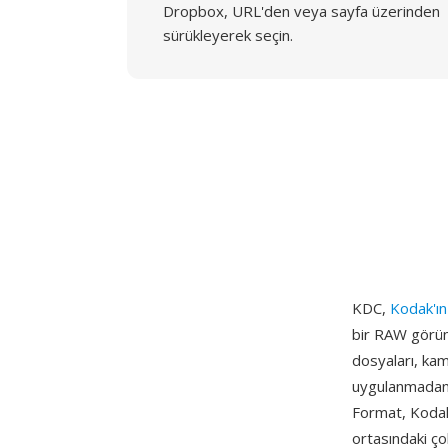
Dropbox, URL'den veya sayfa üzerinden
sürükleyerek seçin.
KDC,
Kodak'ın
bir RAW görünt
dosyaları, ka
uygulanmadan 
Format, Kodak
ortasındaki ç