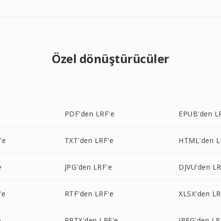
Özel dönüştürücüler
PDF'den LRF'e
EPUB'den L
'e
TXT'den LRF'e
HTML'den L
e
JPG'den LRF'e
DJVU'den LR
'e
RTF'den LRF'e
XLSX'den LR
e
PPTX'den LRF'e
JPEG'den LR