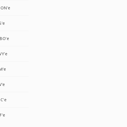
CON'e
S'e
BO'e
VY'e
M'e
V'e
C'e
F'e