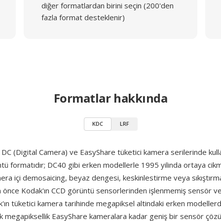
diğer formatlardan birini seçin (200'den
fazla format desteklenir)
Formatlar hakkında
KDC
LRF
DC (Digital Camera) ve EasyShare tüketici kamera serilerinde kullan
ü formatıdır; DC40 gibi erken modellerle 1995 yilinda ortaya cikm
mera içi demosaicing, beyaz dengesi, keskinlestirme veya sıkıştırm
önce Kodak'ın CCD görüntü sensorlerinden işlenmemiş sensör veri
'ın tüketici kamera tarihinde megapiksel altindaki erken modeller
ok megapiksellik EasyShare kameralara kadar geniş bir sensör çöz