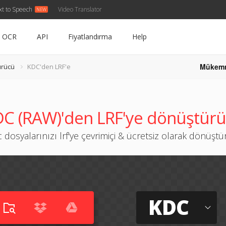
xt to Speech
Video Translator
OCR
API
Fiyatlandırma
Help
Mükem
ürücü
KDC'den LRF'e
C (RAW)'den LRF'ye dönüştür
 dosyalarınızı lrf'ye çevrimiçi & ücretsiz olarak dönüşt
KDC