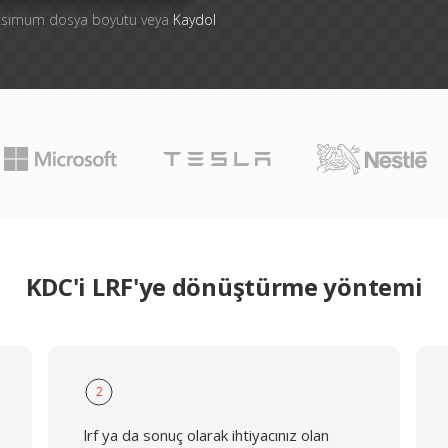
aksimum dosya boyutu veya
Kaydol
KDC'i LRF'ye dönüştürme yöntemi
2
lrf ya da sonuç olarak ihtiyacınız olan