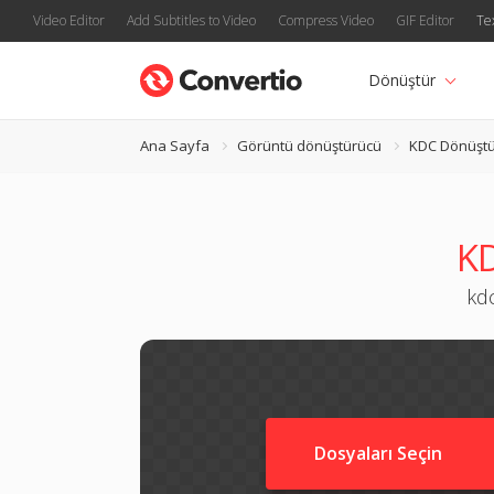
Video Editor
Add Subtitles to Video
Compress Video
GIF Editor
Te
Dönüştür
Ana Sayfa
Görüntü dönüştürücü
KDC Dönüşt
KD
kdc
Dosyaları Seçin