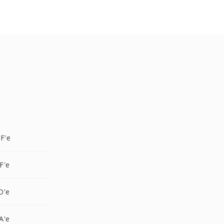
F'e
F'e
D'e
A'e