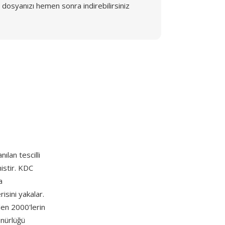
dosyanızı hemen sonra indirebilirsiniz
ılan tescilli
istir. KDC
a
sini yakalar.
den 2000'lerin
ünürlüğü