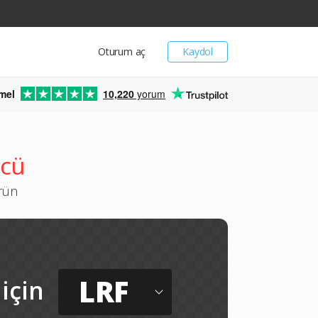
Oturum aç
Kaydol
mel
10,220
yorum
ücü
ürün
LRF
için