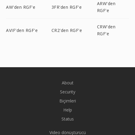
ARW'den
AW'den RGF'e
3FR'den RGF'e
RGF'e
CRW'den
AVIF'den RGF'e
CR2'den RGF'e
RGF'e
About
Security
Biçimleri
Help
Status
Video dönüştürücü