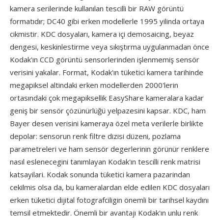
kamera serilerinde kullanılan tescilli bir RAW görüntü
formatıdır; DC40 gibi erken modellerle 1995 yilinda ortaya
cikmistir. KDC dosyaları, kamera içi demosaicing, beyaz
dengesi, keskinlestirme veya sıkıştırma uygulanmadan önce
Kodak'ın CCD görüntü sensorlerinden işlenmemiş sensör
verisini yakalar. Format, Kodak'ın tüketici kamera tarihinde
megapiksel altindaki erken modellerden 2000'lerin
ortasındaki çok megapiksellik EasyShare kameralara kadar
geniş bir sensör çözünürlüğü yelpazesini kapsar. KDC, ham
Bayer desen verisini kameraya özel meta verilerle birlikte
depolar: sensorun renk filtre dizisi düzeni, pozlama
parametreleri ve ham sensör degerlerinin görünür renklere
nasıl eslenecegini tanımlayan Kodak'ın tescilli renk matrisi
katsayilari. Kodak sonunda tüketici kamera pazarindan
cekilmis olsa da, bu kameralardan elde edilen KDC dosyaları
erken tüketici dijital fotografciligin önemli bir tarihsel kaydını
temsil etmektedir. Önemli bir avantajı Kodak'ın unlu renk