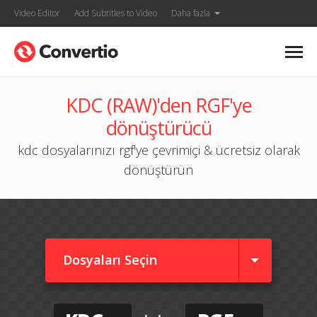
Video Editor
Add Subtitles to Video
Daha fazla
KDC (RAW)'den RGF'ye
dönüştürücü
kdc dosyalarınızı rgf'ye çevrimiçi & ücretsiz olarak
dönüştürün
Dosyaları Seçin