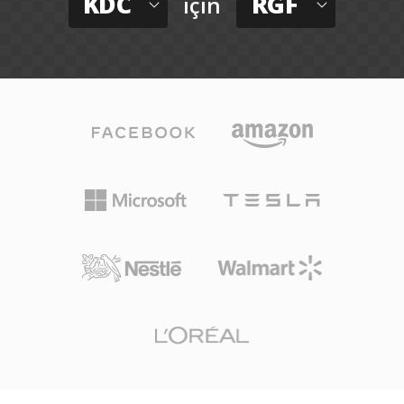
KDC
RGF
için