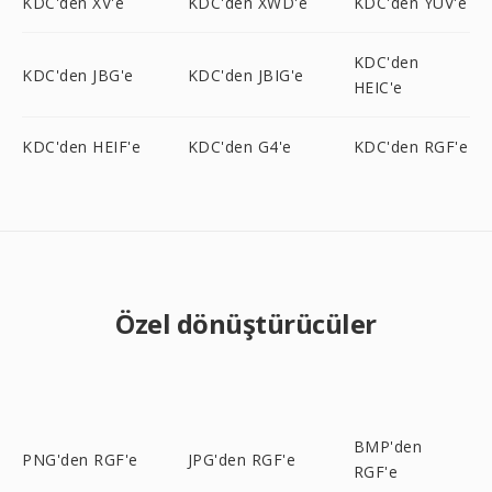
KDC'den XV'e
KDC'den XWD'e
KDC'den YUV'e
KDC'den
KDC'den JBG'e
KDC'den JBIG'e
HEIC'e
KDC'den HEIF'e
KDC'den G4'e
KDC'den RGF'e
Özel dönüştürücüler
BMP'den
PNG'den RGF'e
JPG'den RGF'e
RGF'e