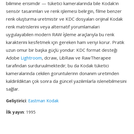
bilimine erisimdir — tüketici kameralarinda bile Kodak'ın
sensör tasarımları ve renk işlemesi belirgin, filme benzer
renk oluşturma uretmistir ve KDC dosyaları orijinal Kodak
renk matrislerini veya alternatif yorumlamalari
uygulayabilen modern RAW i̇şleme araçlarıyla bu renk
karakterini kesfetmek için gereken ham veriyi korur. Pratik
uzun omur bir başka güçlü yondur: KDC format desteği
Adobe
Lightroom
, dcraw, LibRaw ve RawTherapee
tarafından surduruulmektedir; bu da Kodak tüketici
kameralarinda cekilen goruntulerinn donanım uretimden
kaldirildiktan çok sonra da güncel yazılımlarla islenebilmesini
sağlar.
Geliştirici
:
Eastman Kodak
İlk yayın
: 1995