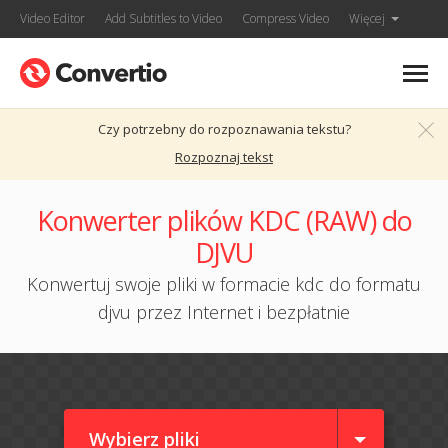
Video Editor
Add Subtitles to Video
Compress Video
Więcej
Czy potrzebny do rozpoznawania tekstu?
Rozpoznaj tekst
Konwerter plików KDC (RAW) do
DJVU
Konwertuj swoje pliki w formacie kdc do formatu
djvu przez Internet i bezpłatnie
Wybierz pliki