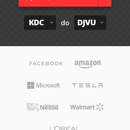
KDC
DJVU
do