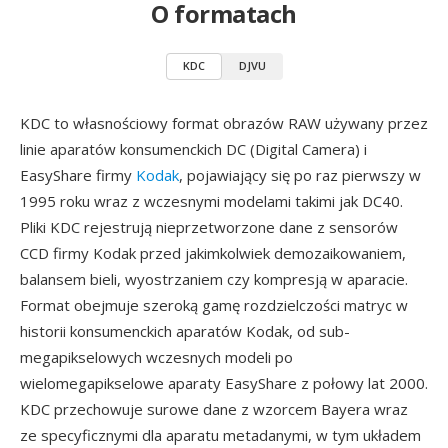
O formatach
KDC
DJVU
KDC to własnościowy format obrazów RAW używany przez
linie aparatów konsumenckich DC (Digital Camera) i
EasyShare firmy
Kodak
, pojawiający się po raz pierwszy w
1995 roku wraz z wczesnymi modelami takimi jak DC40.
Pliki KDC rejestrują nieprzetworzone dane z sensorów
CCD firmy Kodak przed jakimkolwiek demozaikowaniem,
balansem bieli, wyostrzaniem czy kompresją w aparacie.
Format obejmuje szeroką gamę rozdzielczości matryc w
historii konsumenckich aparatów Kodak, od sub-
megapikselowych wczesnych modeli po
wielomegapikselowe aparaty EasyShare z połowy lat 2000.
KDC przechowuje surowe dane z wzorcem Bayera wraz
ze specyficznymi dla aparatu metadanymi, w tym układem