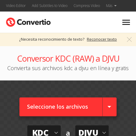
Video Editor
Add Subtitles to Video
Compress Video
Más
¿Necesita reconocimiento de texto?
Reconocer texto
Conversor KDC (RAW) a DJVU
Convierta sus archivos kdc a djvu en línea y gratis
Seleccione los archivos
KDC
DJVU
a