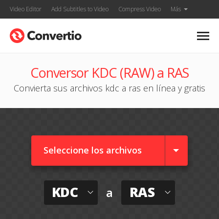
Video Editor
Add Subtitles to Video
Compress Video
Más
Conversor KDC (RAW) a RAS
Convierta sus archivos kdc a ras en línea y gratis
Seleccione los archivos
KDC
RAS
a