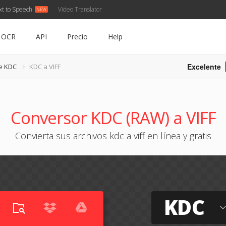
xt to Speech
Video Translator
OCR
API
Precio
Help
Excelente
e KDC
KDC a VIFF
Conversor KDC (RAW) a VIFF
Convierta sus archivos kdc a viff en línea y gratis
KDC