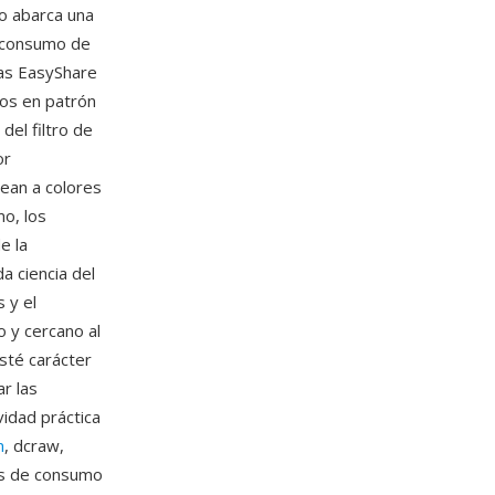
to abarca una
e consumo de
as EasyShare
os en patrón
del filtro de
or
ean a colores
o, los
e la
a ciencia del
 y el
 y cercano al
sté carácter
r las
vidad práctica
m
, dcraw,
as de consumo