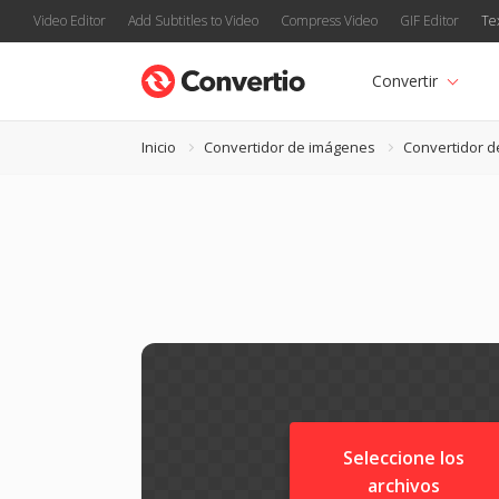
Video Editor
Add Subtitles to Video
Compress Video
GIF Editor
Te
Convertir
Inicio
Convertidor de imágenes
Convertidor d
Seleccione los
archivos