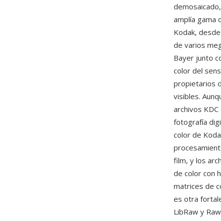
demosaicado, 
amplía gama d
Kodak, desde
de varios meg
Bayer junto co
color del sen
propietarios 
visibles. Aun
archivos KDC 
fotografía dig
color de Koda
procesamiento
film, y los a
de color con
matrices de co
es otra forta
LibRaw y Raw