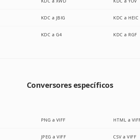
KDC a XWD
KDC a YUV
KDC a JBIG
KDC a HEIC
KDC a G4
KDC a RGF
Conversores específicos
PNG a VIFF
HTML a VIF
JPEG a VIFF
CSV a VIFF