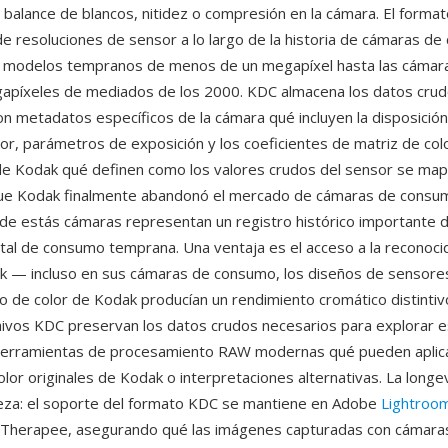
balance de blancos, nitidez o compresión en la cámara. El forma
e resoluciones de sensor a lo largo de la historia de cámaras d
 modelos tempranos de menos de un megapíxel hasta las cámar
apíxeles de mediados de los 2000. KDC almacena los datos crud
n metadatos específicos de la cámara qué incluyen la disposición 
sor, parámetros de exposición y los coeficientes de matriz de col
de Kodak qué definen como los valores crudos del sensor se map
que Kodak finalmente abandonó el mercado de cámaras de consum
de estás cámaras representan un registro histórico importante d
ital de consumo temprana. Una ventaja es el acceso a la reconocid
k — incluso en sus cámaras de consumo, los diseños de sensores
 de color de Kodak producían un rendimiento cromático distintivo
rchivos KDC preservan los datos crudos necesarios para explorar e
 herramientas de procesamiento RAW modernas qué pueden aplica
lor originales de Kodak o interpretaciones alternativas. La longe
leza: el soporte del formato KDC se mantiene en Adobe
Lightroo
Therapee, asegurando qué las imágenes capturadas con cámar