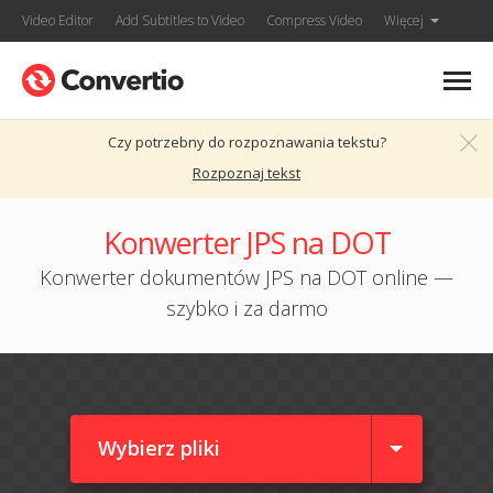
Video Editor
Add Subtitles to Video
Compress Video
Więcej
Czy potrzebny do rozpoznawania tekstu?
Rozpoznaj tekst
Konwerter JPS na DOT
Konwerter dokumentów JPS na DOT online —
szybko i za darmo
Wybierz pliki