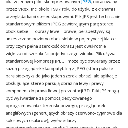
oka w jednym pliku skompresowanym
JPEG
, opracowany
przez VRex, Inc. około 1997 roku do użytku z ekranami i
przeglądarkami stereoskopowymi. Plik JPS jest technicznie
standardowym plikiem JPEG zawierającym parę stereo
obok siebie — obrazy lewej i prawej perspektywy są
umieszczone poziomo obok siebie w pojedynczej klatce,
przy czym pełna szerokość obrazu jest dwukrotnie
większa od szerokości pojedynczego widoku. Plik używa
standardowej kompresji JPEG i może być otwierany przez
każdą przeglądarkę kompatybilną z JPEG (która pokaże
parę side-by-side jako jeden szeroki obraz), ale aplikacje
obsługujące stereo parsują obraz na lewy i prawy
komponent do prawidłowej prezentacji 3D. Pliki JPS mogą
być wyświetlane za pomocą dedykowanego
oprogramowania stereoskopowego, przeglądarek
anaglifowych (generujących obrazy czerwono-cyjanowe dla
kolorowych okularów), wyświetlaczy
autostereoskopowych, gogli VR oraz sprzętu takiego jak