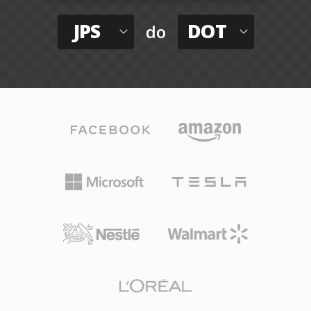
JPS
DOT
do