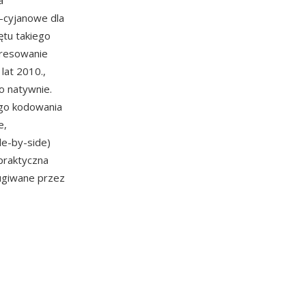
a
-cyjanowe dla
ętu takiego
eresowanie
lat 2010.,
o natywnie.
ego kodowania
e,
de-by-side)
praktyczna
ługiwane przez