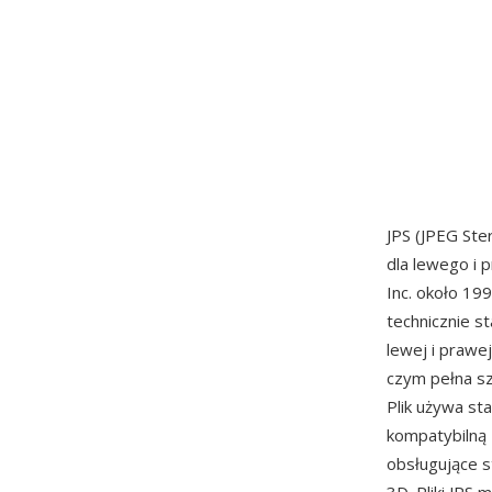
JPS (JPEG St
dla lewego i
Inc. około 19
technicznie s
lewej i prawe
czym pełna sz
Plik używa st
kompatybilną 
obsługujące s