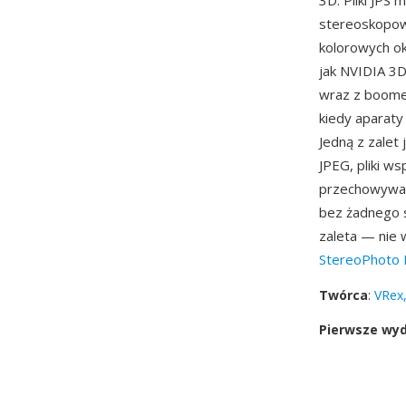
3D. Pliki JP
stereoskopow
kolorowych ok
jak NVIDIA 3
wraz z boomem
kiedy aparaty
Jedną z zalet
JPEG, pliki w
przechowywane
bez żadnego s
zaleta — nie 
StereoPhoto 
Twórca
:
VRex,
Pierwsze wy