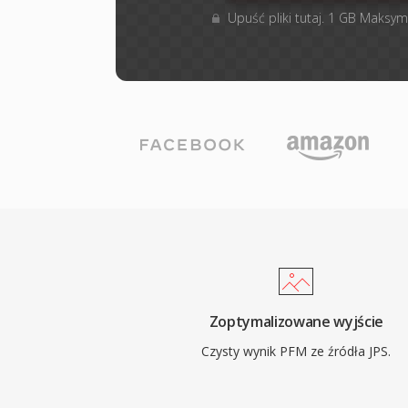
Upuść pliki tutaj. 1 GB Maksym
Zoptymalizowane wyjście
Czysty wynik PFM ze źródła JPS.