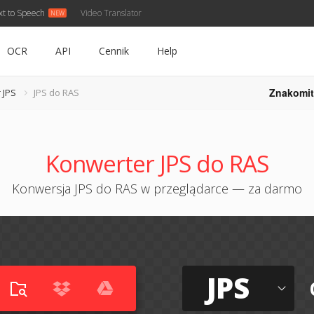
xt to Speech
Video Translator
OCR
API
Cennik
Help
Znakomit
 JPS
JPS do RAS
Konwerter JPS do RAS
Konwersja JPS do RAS w przeglądarce — za darmo
JPS