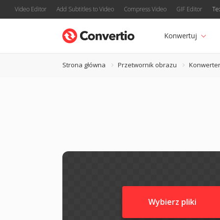
Video Editor
Add Subtitles to Video
Compress Video
GIF Editor
Te
Konwertuj
Strona główna
Przetwornik obrazu
Konwerter
Wybierz pliki