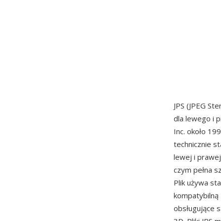
JPS (JPEG St
dla lewego i
Inc. około 19
technicznie s
lewej i prawe
czym pełna sz
Plik używa st
kompatybilną 
obsługujące s