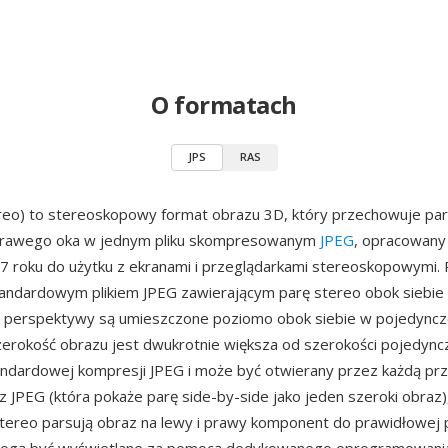
O formatach
JPS
RAS
ereo) to stereoskopowy format obrazu 3D, który przechowuje pa
 prawego oka w jednym pliku skompresowanym
JPEG
, opracowany
97 roku do użytku z ekranami i przeglądarkami stereoskopowymi. Pl
tandardowym plikiem JPEG zawierającym parę stereo obok siebi
j perspektywy są umieszczone poziomo obok siebie w pojedyncze
erokość obrazu jest dwukrotnie większa od szerokości pojedync
andardowej kompresji JPEG i może być otwierany przez każdą pr
z JPEG (która pokaże parę side-by-side jako jeden szeroki obraz), 
tereo parsują obraz na lewy i prawy komponent do prawidłowej 