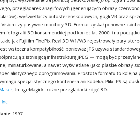
S mogą być wyświetlane za pomocą dedykowanego oprogramowani
ego, przeglądarek anaglifowych (generujących obrazy czerwono
ularów), wyświetlaczy autostereoskopowych, gogli VR oraz sprz
D Vision czy pasywne monitory 3D. Format zyskał ponowne zaint
 fotografii 3D konsumenckiej pod koniec lat 2000. i na początku 
 takie jak Fujifilm FinePix Real 3D W1/W3 rejestrowały pary stere
 jest wsteczna kompatybilność: ponieważ JPS używa standardow
spółpracują z istniejącą infrastrukturą JPEG — mogą być przesyłan
, miniaturkowane, a nawet wyświetlane (jako płaskie obrazy si
pecjalistycznego oprogramowania. Prostota formatu to kolejna 
wymaga specjalistycznego kontenera ani kodeka. Pliki JPS są obs
Maker
, ImageMagick i różne przeglądarki zdjęć 3D.
 Inc.
danie
: 1997