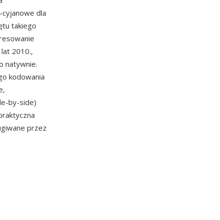
a
-cyjanowe dla
ętu takiego
eresowanie
lat 2010.,
o natywnie.
ego kodowania
e,
de-by-side)
praktyczna
ługiwane przez