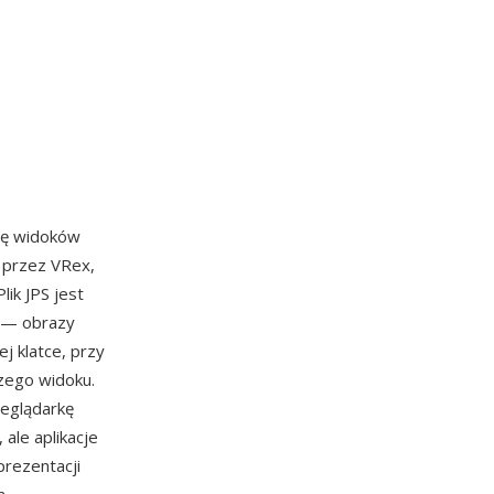
rę widoków
 przez VRex,
ik JPS jest
e — obrazy
j klatce, przy
zego widoku.
zeglądarkę
ale aplikacje
prezentacji