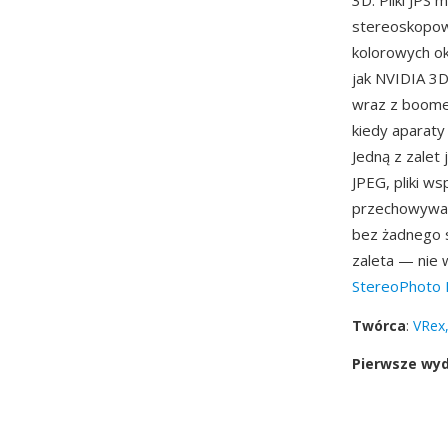
3D. Pliki JP
stereoskopow
kolorowych ok
jak NVIDIA 3
wraz z boomem
kiedy aparaty
Jedną z zalet
JPEG, pliki w
przechowywane
bez żadnego s
zaleta — nie 
StereoPhoto 
Twórca
:
VRex,
Pierwsze wy