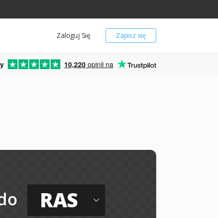
Zaloguj Się
Zapisz się
y
10,220
opinii na
RAS
do