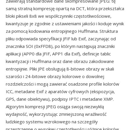
zawierają standardowe dane skompresowane JPEG: tę
samą stratną kompresję opartą na DCT, która przekształca
bloki pikseli 8x8 we współczynniki częstotliwościowe,
kwantyzuje je zgodnie z ustawieniami jakości i koduje wynik
za pomocą kodowania entropijnego Huffmana. Struktura
pliku odpowiada specyfikacji JFIF lub Exif, zaczynając od
znacznika SOI (0xFFD8), po którym następują znaczniki
aplikacji (APP0 dla JFIF, APP1 dla Exif), definicje tablic
kwantyzacji i Huffmana oraz dane obrazu zakodowane
entropijnie. Pliki JPE obsługują 8-bitowe obrazy w skali
szarości i 24-bitowe obrazy kolorowe o dowolnej
rozdzielczości i mogą zawierać osadzone profile kolorów
ICC, metadane Exif z aparatów cyfrowych (ekspozycja,
GPS, dane obiektywu), podpisy IPTC i metadane XMP.
Algorytm kompresji JPEG osiąga swoją niezwykłą
wydajność, wykorzystując zmniejszoną wrażliwość
ludzkiego systemu wzrokowego na szczegóły
przestrzenne o wysokiej częstotliwości i różnice kolorów