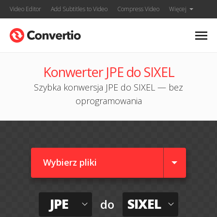
Video Editor
Add Subtitles to Video
Compress Video
Więcej
Konwerter JPE do SIXEL
Szybka konwersja JPE do SIXEL — bez
oprogramowania
Wybierz pliki
JPE
SIXEL
do