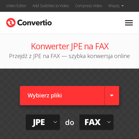
Video Editor
Add Subtitles to Video
Compress Video
Więcej
Konwerter JPE na FAX
Przejdź z JPE na FAX — szybka konwersja online
Wybierz pliki
JPE
FAX
do