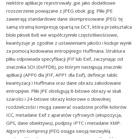
niektóre aplikacje rejestrowały .jpe jako dodatkowe
rozszerzenie powiązane z JPEG obok .jpg. Pliki JPE
zawierają standardowe dane skompresowane JPEG: tę
samą stratną kompresję opartą na DCT, która przekształca
bloki pikseli 8x8 we współczynniki częstotliwościowe,
kwantyzuje je zgodnie z ustawieniami jakości i koduje wynik
za pomocą kodowania entropijnego Huffmana. Struktura
pliku odpowiada specyfikacji JFIF lub Exif, zaczynając od
znacznika SOI (0xFFD8), po którym następują znaczniki
aplikacji (APP0 dla JFIF, APP1 dla Exif), definicje tablic
kwantyzacji i Huffmana oraz dane obrazu zakodowane
entropijnie. Pliki JPE obsługują 8-bitowe obrazy w skali
szarości i 24-bitowe obrazy kolorowe o dowolnej
rozdzielczości i mogą zawierać osadzone profile kolorów
ICC, metadane Exif z aparatów cyfrowych (ekspozycja,
GPS, dane obiektywu), podpisy IPTC i metadane XMP.
Algorytm kompresji JPEG osiąga swoją niezwykłą