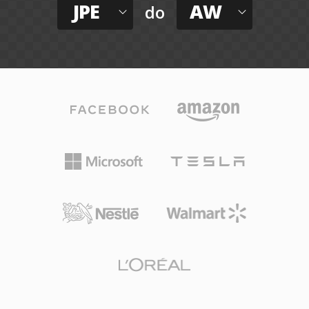
JPE
AW
do