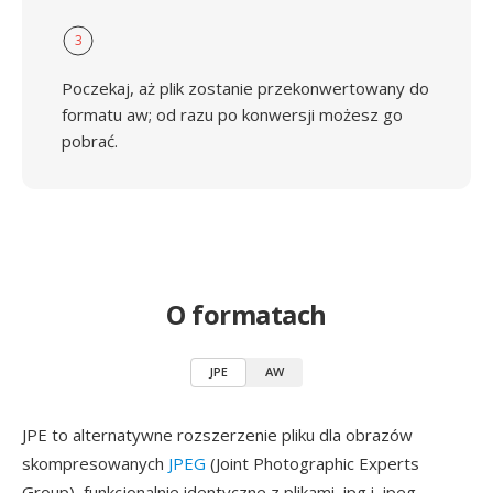
3
Poczekaj, aż plik zostanie przekonwertowany do
formatu aw; od razu po konwersji możesz go
pobrać.
O formatach
JPE
AW
JPE to alternatywne rozszerzenie pliku dla obrazów
skompresowanych
JPEG
(Joint Photographic Experts
Group), funkcjonalnie identyczne z plikami .jpg i .jpeg.