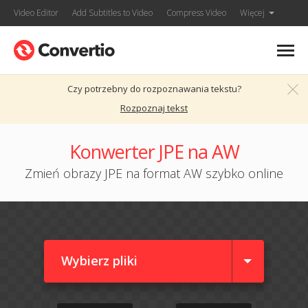
Video Editor
Add Subtitles to Video
Compress Video
Więcej
Czy potrzebny do rozpoznawania tekstu?
Rozpoznaj tekst
Konwerter JPE na AW
Zmień obrazy JPE na format AW szybko online
Wybierz pliki