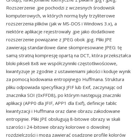
Rozszerzenie .jpe pochodzi z wczesnych środowisk
komputerowych, w których normą były trzyliterowe
rozszerzenia plików (jak w MS-DOS i Windows 3.x), a
niektóre aplikacje rejestrowały .jpe jako dodatkowe
rozszerzenie powiązane z JPEG obok .jpg. Pliki JPE
zawierają standardowe dane skompresowane JPEG: tę
samą stratną kompresję opartą na DCT, która przekształca
bloki pikseli 8x8 we współczynniki częstotliwościowe,
kwantyzuje je zgodnie z ustawieniami jakości i koduje wynik
za pomocą kodowania entropijnego Huffmana. Struktura
pliku odpowiada specyfikacji JFIF lub Exif, zaczynając od
znacznika SOI (0xFFD8), po którym następują znaczniki
aplikacji (APP0 dla JFIF, APP1 dla Exif), definicje tablic
kwantyzacji i Huffmana oraz dane obrazu zakodowane
entropijnie. Pliki JPE obsługują 8-bitowe obrazy w skali
szarości i 24-bitowe obrazy kolorowe o dowolnej
rozdzielczości i mogą zawierać osadzone profile kolorów