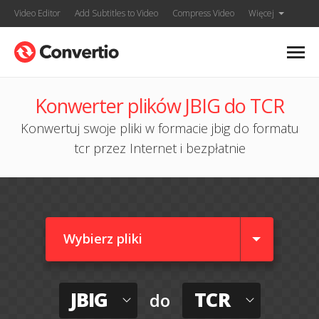
Video Editor
Add Subtitles to Video
Compress Video
Więcej
Konwerter plików JBIG do TCR
Konwertuj swoje pliki w formacie jbig do formatu
tcr przez Internet i bezpłatnie
Wybierz pliki
JBIG
TCR
do