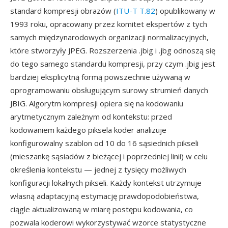
standard kompresji obrazów (
ITU-T T.82
) opublikowany w
1993 roku, opracowany przez komitet ekspertów z tych
samych międzynarodowych organizacji normalizacyjnych,
które stworzyły JPEG. Rozszerzenia .jbig i .jbg odnoszą się
do tego samego standardu kompresji, przy czym .jbig jest
bardziej eksplicytną formą powszechnie używaną w
oprogramowaniu obsługującym surowy strumień danych
JBIG. Algorytm kompresji opiera się na kodowaniu
arytmetycznym zależnym od kontekstu: przed
kodowaniem każdego piksela koder analizuje
konfigurowalny szablon od 10 do 16 sąsiednich pikseli
(mieszankę sąsiadów z bieżącej i poprzedniej linii) w celu
określenia kontekstu — jednej z tysięcy możliwych
konfiguracji lokalnych pikseli. Każdy kontekst utrzymuje
własną adaptacyjną estymację prawdopodobieństwa,
ciągle aktualizowaną w miarę postępu kodowania, co
pozwala koderowi wykorzystywać wzorce statystyczne