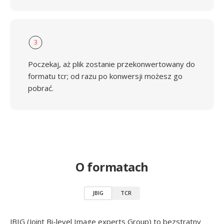
3
Poczekaj, aż plik zostanie przekonwertowany do
formatu tcr; od razu po konwersji możesz go
pobrać.
O formatach
JBIG
TCR
JBIG (Joint Bi-level Image experts Group) to bezstratny