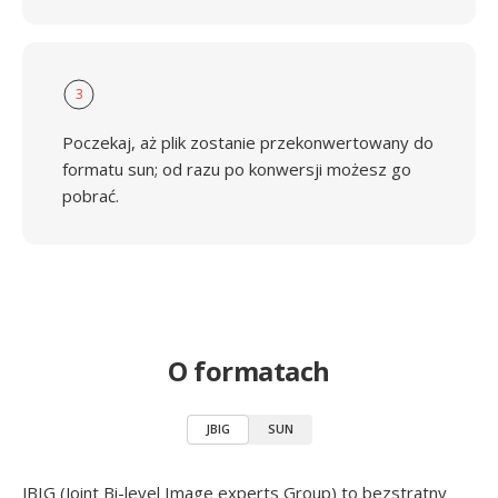
3
Poczekaj, aż plik zostanie przekonwertowany do
formatu sun; od razu po konwersji możesz go
pobrać.
O formatach
JBIG
SUN
JBIG (Joint Bi-level Image experts Group) to bezstratny