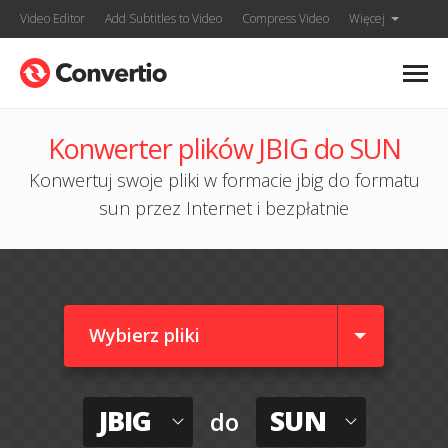
Video Editor
Add Subtitles to Video
Compress Video
Więcej
Konwerter plików JBIG do SUN
Konwertuj swoje pliki w formacie jbig do formatu
sun przez Internet i bezpłatnie
Wybierz pliki
JBIG
SUN
do