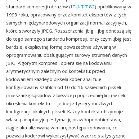
standard kompresji obrazów (
ITU-T T.82
) opublikowany w
1993 roku, opracowany przez komitet ekspertów z tych
samych międzynarodowych organizacji normalizacyjnych,
które stworzyły JPEG. Rozszerzenia .jbig i .jbg odnoszą się
do tego samego standardu kompresji, przy czym .jbig jest
bardziej eksplicytną formą powszechnie używaną w
oprogramowaniu obsługującym surowy strumień danych
JBIG. Algorytm kompresji opiera się na kodowaniu
arytmetycznym zależnym od kontekstu: przed
kodowaniem każdego piksela koder analizuje
konfigurowalny szablon od 10 do 16 sąsiednich pikseli
(mieszankę sąsiadów z bieżącej i poprzedniej linii) w celu
określenia kontekstu — jednej z tysięcy możliwych
konfiguracji lokalnych pikseli. Każdy kontekst utrzymuje
własną adaptacyjną estymację prawdopodobieństwa,
ciągle aktualizowaną w miarę postępu kodowania, co
pozwala koderowi wykorzystywać wzorce statystyczne