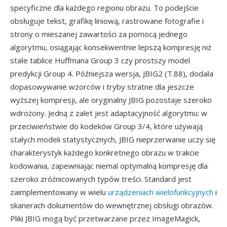
specyficzne dla każdego regionu obrazu. To podejście
obsługuje tekst, grafikę liniową, rastrowane fotografie i
strony o mieszanej zawartości za pomocą jednego
algorytmu, osiągając konsekwentnie lepszą kompresję niż
stałe tablice Huffmana Group 3 czy prostszy model
predykcji Group 4. Późniejsza wersja, JBIG2 (T.88), dodała
dopasowywanie wzorców i tryby stratne dla jeszcze
wyższej kompresji, ale oryginalny JBIG pozostaje szeroko
wdrożony. Jedną z zalet jest adaptacyjność algorytmu: w
przeciwieństwie do kodeków Group 3/4, które używają
stałych modeli statystycznych, JBIG nieprzerwanie uczy się
charakterystyk każdego konkretnego obrazu w trakcie
kodowania, zapewniając niemal optymalną kompresję dla
szeroko zróżnicowanych typów treści. Standard jest
zaimplementowany w wielu
urządzeniach wielofunkcyjnych
i
skanerach dokumentów do wewnętrznej obsługi obrazów.
Pliki JBIG mogą być przetwarzane przez ImageMagick,