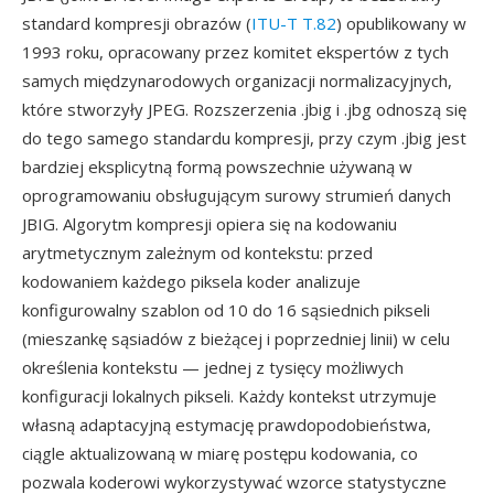
standard kompresji obrazów (
ITU-T T.82
) opublikowany w
1993 roku, opracowany przez komitet ekspertów z tych
samych międzynarodowych organizacji normalizacyjnych,
które stworzyły JPEG. Rozszerzenia .jbig i .jbg odnoszą się
do tego samego standardu kompresji, przy czym .jbig jest
bardziej eksplicytną formą powszechnie używaną w
oprogramowaniu obsługującym surowy strumień danych
JBIG. Algorytm kompresji opiera się na kodowaniu
arytmetycznym zależnym od kontekstu: przed
kodowaniem każdego piksela koder analizuje
konfigurowalny szablon od 10 do 16 sąsiednich pikseli
(mieszankę sąsiadów z bieżącej i poprzedniej linii) w celu
określenia kontekstu — jednej z tysięcy możliwych
konfiguracji lokalnych pikseli. Każdy kontekst utrzymuje
własną adaptacyjną estymację prawdopodobieństwa,
ciągle aktualizowaną w miarę postępu kodowania, co
pozwala koderowi wykorzystywać wzorce statystyczne