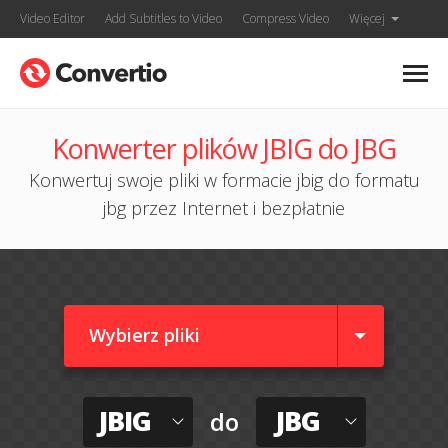
Video Editor
Add Subtitles to Video
Compress Video
Więcej
Konwerter plików JBIG do JBG
Konwertuj swoje pliki w formacie jbig do formatu
jbg przez Internet i bezpłatnie
Wybierz pliki
JBIG
JBG
do