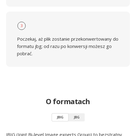
3
Poczekaj, aż plik zostanie przekonwertowany do
formatu jbg; od razu po konwersji możesz go
pobrać.
O formatach
JBIG
JBG
JBIG (Joint Bi-level Image experts Group) to bezstratny