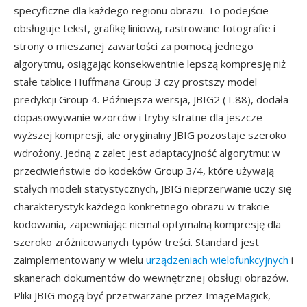
specyficzne dla każdego regionu obrazu. To podejście
obsługuje tekst, grafikę liniową, rastrowane fotografie i
strony o mieszanej zawartości za pomocą jednego
algorytmu, osiągając konsekwentnie lepszą kompresję niż
stałe tablice Huffmana Group 3 czy prostszy model
predykcji Group 4. Późniejsza wersja, JBIG2 (T.88), dodała
dopasowywanie wzorców i tryby stratne dla jeszcze
wyższej kompresji, ale oryginalny JBIG pozostaje szeroko
wdrożony. Jedną z zalet jest adaptacyjność algorytmu: w
przeciwieństwie do kodeków Group 3/4, które używają
stałych modeli statystycznych, JBIG nieprzerwanie uczy się
charakterystyk każdego konkretnego obrazu w trakcie
kodowania, zapewniając niemal optymalną kompresję dla
szeroko zróżnicowanych typów treści. Standard jest
zaimplementowany w wielu
urządzeniach wielofunkcyjnych
i
skanerach dokumentów do wewnętrznej obsługi obrazów.
Pliki JBIG mogą być przetwarzane przez ImageMagick,