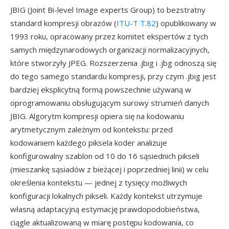
JBIG (Joint Bi-level Image experts Group) to bezstratny
standard kompresji obrazów (
ITU-T T.82
) opublikowany w
1993 roku, opracowany przez komitet ekspertów z tych
samych międzynarodowych organizacji normalizacyjnych,
które stworzyły JPEG. Rozszerzenia .jbig i .jbg odnoszą się
do tego samego standardu kompresji, przy czym .jbig jest
bardziej eksplicytną formą powszechnie używaną w
oprogramowaniu obsługującym surowy strumień danych
JBIG. Algorytm kompresji opiera się na kodowaniu
arytmetycznym zależnym od kontekstu: przed
kodowaniem każdego piksela koder analizuje
konfigurowalny szablon od 10 do 16 sąsiednich pikseli
(mieszankę sąsiadów z bieżącej i poprzedniej linii) w celu
określenia kontekstu — jednej z tysięcy możliwych
konfiguracji lokalnych pikseli. Każdy kontekst utrzymuje
własną adaptacyjną estymację prawdopodobieństwa,
ciągle aktualizowaną w miarę postępu kodowania, co