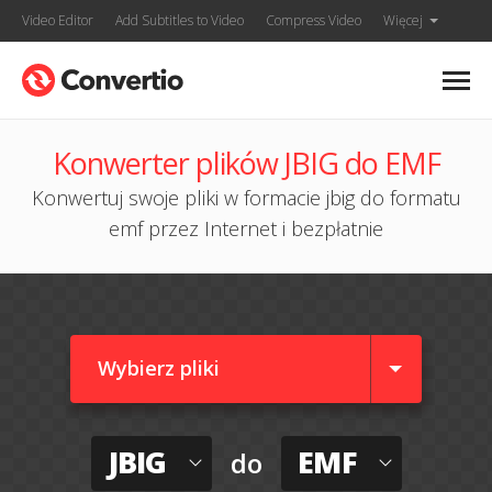
Video Editor
Add Subtitles to Video
Compress Video
Więcej
Konwerter plików JBIG do EMF
Konwertuj swoje pliki w formacie jbig do formatu
emf przez Internet i bezpłatnie
Wybierz pliki
JBIG
EMF
do