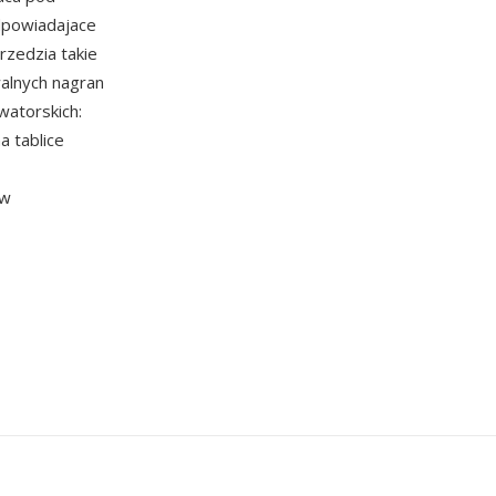
odpowiadajace
zedzia takie
alnych nagran
watorskich:
a tablice
ow