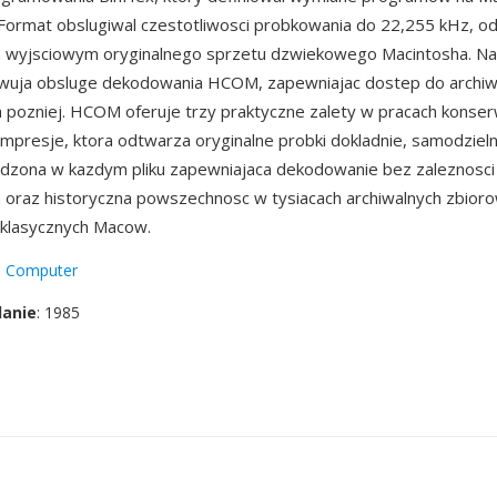
. Format obslugiwal czestotliwosci probkowania do 22,255 kHz, 
 wyjsciowym oryginalnego sprzetu dzwiekowego Macintosha. Nar
uja obsluge dekodowania HCOM, zapewniajac dostep do archiw
ia pozniej. HCOM oferuje trzy praktyczne zalety w pracach konser
mpresje, ktora odtwarza oryginalne probki dokladnie, samodzieln
dzona w kazdym pliku zapewniajaca dekodowanie bez zaleznosci
 oraz historyczna powszechnosc w tysiacach archiwalnych zbior
klasycznych Macow.
e Computer
danie
: 1985