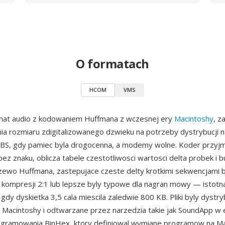
O formatach
HCOM
VMS
at audio z kodowaniem Huffmana z wczesnej ery
Macintoshy
, z
ia rozmiaru zdigitalizowanego dzwieku na potrzeby dystrybucji n
BBS, gdy pamiec byla drogocenna, a modemy wolne. Koder przyj
ez znaku, oblicza tabele czestotliwosci wartosci delta probek i 
ewo Huffmana, zastepujace czeste delty krotkimi sekwencjami b
 kompresji 2:1 lub lepsze byly typowe dla nagran mowy — istotn
gdy dyskietka 3,5 cala miescila zaledwie 800 KB. Pliki byly dyst
i Macintoshy i odtwarzane przez narzedzia takie jak SoundApp w
gramowania BinHex, ktory definiowal wymiane programow na M