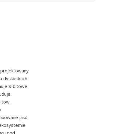
aprojektowany
a dyskietkach
muje 8-bitowe
buduje
itow.
a
rybuowane jako
 ekosystemie
acu pod