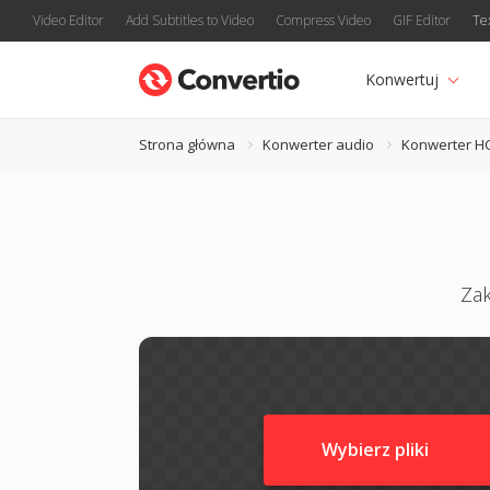
Video Editor
Add Subtitles to Video
Compress Video
GIF Editor
Te
Konwertuj
Strona główna
Konwerter audio
Konwerter 
Zak
Wybierz pliki