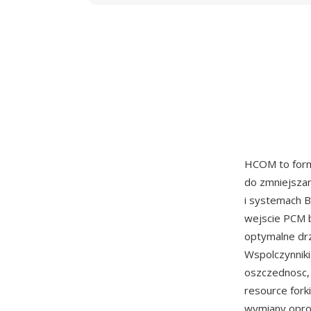
HCOM to form
do zmniejszan
i systemach 
wejscie PCM b
optymalne drz
Wspolczynniki
oszczednosc, 
resource fork
wymiany opro