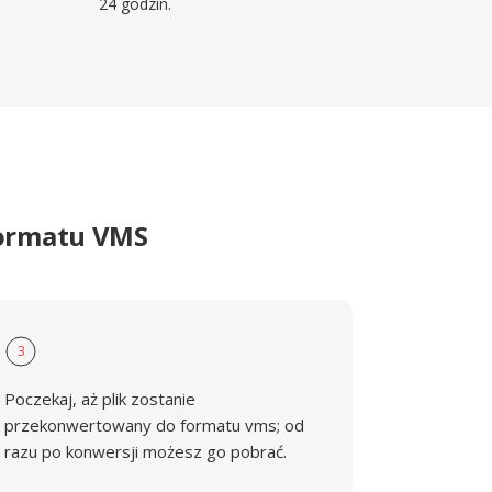
24 godzin.
formatu VMS
3
Poczekaj, aż plik zostanie
przekonwertowany do formatu vms; od
razu po konwersji możesz go pobrać.