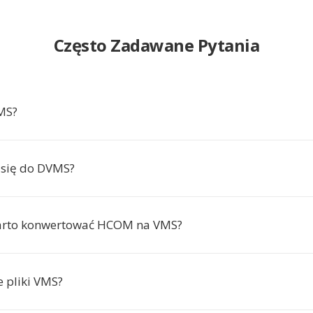
Często Zadawane Pytania
MS?
 się do DVMS?
arto konwertować HCOM na VMS?
e pliki VMS?