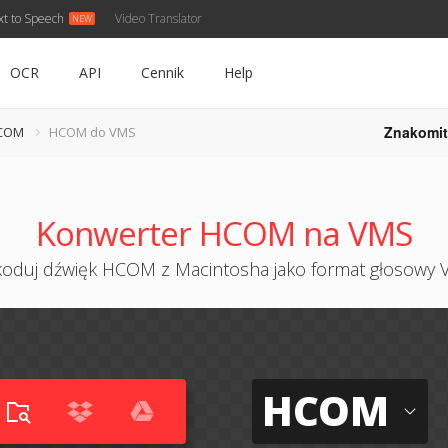
xt to Speech
Video Translator
OCR
API
Cennik
Help
Znakomit
HCOM
HCOM do VMS
Konwerter HCOM na VMS
oduj dźwięk HCOM z Macintosha jako format głosowy
HCOM