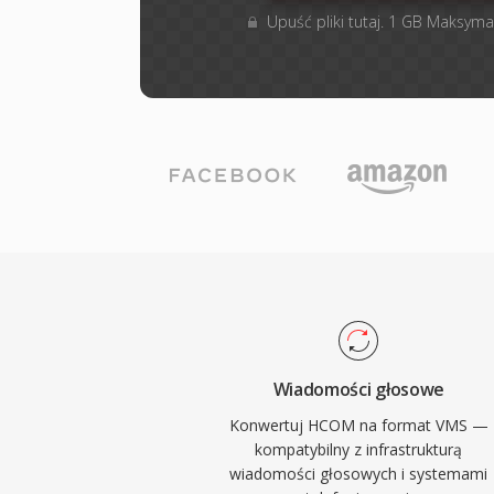
Upuść pliki tutaj. 1 GB Maksyma
Wiadomości głosowe
Konwertuj HCOM na format VMS —
kompatybilny z infrastrukturą
wiadomości głosowych i systemami