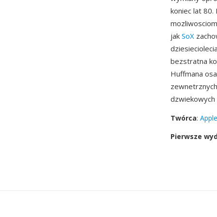
koniec lat 80
mozliwosciom
jak
SoX
zachow
dziesieciolec
bezstratna ko
Huffmana osa
zewnetrznych
dzwiekowych 
Twórca
:
Appl
Pierwsze wy