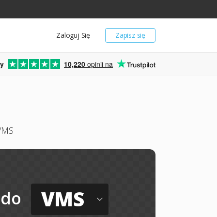
Zaloguj Się
Zapisz się
y
10,220
opinii na
 VMS
VMS
do