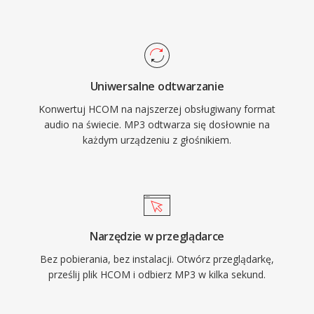
zbiorow dzwiekowych klasycznych Macow.
formatow audio w praktycznie wszystkich
odtwarzaczach multimedialnych, systemach
operacyjnych i urzadzeniach przenosnych.
Uniwersalne odtwarzanie
Konwertuj HCOM na najszerzej obsługiwany format
audio na świecie. MP3 odtwarza się dosłownie na
każdym urządzeniu z głośnikiem.
Narzędzie w przeglądarce
Bez pobierania, bez instalacji. Otwórz przeglądarkę,
prześlij plik HCOM i odbierz MP3 w kilka sekund.