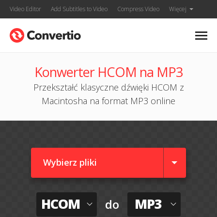
Video Editor
Add Subtitles to Video
Compress Video
Więcej
Konwerter HCOM na MP3
Przekształć klasyczne dźwięki HCOM z
Macintosha na format MP3 online
Wybierz pliki
HCOM
MP3
do