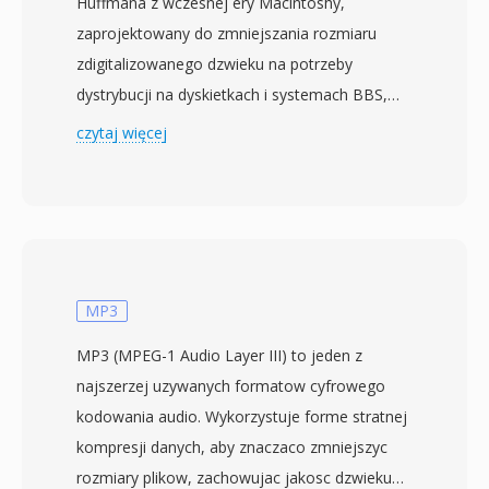
Huffmana z wczesnej ery Macintoshy,
zaprojektowany do zmniejszania rozmiaru
zdigitalizowanego dzwieku na potrzeby
dystrybucji na dyskietkach i systemach BBS,
gdy pamiec byla drogocenna, a modemy
czytaj więcej
wolne. Koder przyjmuje 8-bitowe wejscie PCM
bez znaku, oblicza tabele czestotliwosci
wartosci delta probek i buduje optymalne
drzewo Huffmana, zastepujace czeste delty
krotkimi sekwencjami bitow. Wspolczynniki
kompresji 2:1 lub lepsze byly typowe dla nagran
MP3
mowy — istotna oszczednosc, gdy dyskietka
MP3 (MPEG-1 Audio Layer III) to jeden z
3,5 cala miescila zaledwie 800 KB. Pliki byly
najszerzej uzywanych formatow cyfrowego
dystrybuowane jako resource forki Macintoshy
kodowania audio. Wykorzystuje forme stratnej
i odtwarzane przez narzedzia takie jak
kompresji danych, aby znaczaco zmniejszyc
SoundApp w ekosystemie wymiany
rozmiary plikow, zachowujac jakosc dzwieku