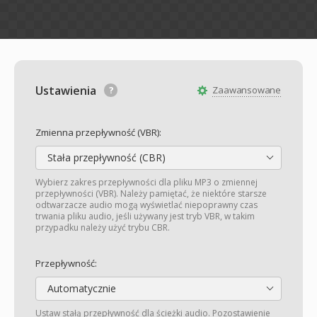
Ustawienia
Zaawansowane
Zmienna przepływność (VBR):
Stała przepływność (CBR)
Wybierz zakres przepływności dla pliku MP3 o zmiennej
przepływności (VBR). Należy pamiętać, że niektóre starsze
odtwarzacze audio mogą wyświetlać niepoprawny czas
trwania pliku audio, jeśli używany jest tryb VBR, w takim
przypadku należy użyć trybu CBR.
Przepływność:
Automatycznie
Ustaw stałą przepływność dla ścieżki audio. Pozostawienie