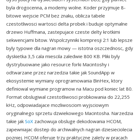
byla drogocenna, a modemy wolne. Koder przyjmuje 8-
bitowe wejscie PCM bez znaku, oblicza tabele
czestotliwosci wartosci delta probek i buduje optymalne
drzewo Huffmana, zastepujace czeste delty krotkimi
sekwencjami bitow. Wspolczynniki kompresji 2:1 lub lepsze
byly typowe dla nagran mowy — istotna oszczednosc, gdy
dyskietka 3,5 cala miescila zaledwie 800 KB. Pliki byly
dystrybuowane jako resource forki Macintoshy i
odtwarzane przez narzedzia takie jak SoundApp w
ekosystemie wymiany oprogramowania BinHex, ktory
definiowal wymiane programow na Macu pod koniec lat 80.
Format obslugiwal czestotliwosci probkowania do 22,255
kHz, odpowiadajace mozliwosciom wyjsciowym
oryginalnego sprzetu dzwiekowego Macintosha. Narzedzia
takie jak
SoX
zachowuja obsluge dekodowania HCOM,
zapewniajac dostep do archiwalnych nagran dziesieciolecia
pozniej. HCOM oferuje trzy praktyczne zalety w pracach