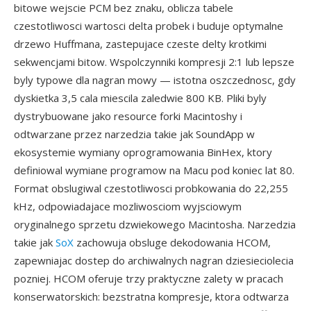
bitowe wejscie PCM bez znaku, oblicza tabele
czestotliwosci wartosci delta probek i buduje optymalne
drzewo Huffmana, zastepujace czeste delty krotkimi
sekwencjami bitow. Wspolczynniki kompresji 2:1 lub lepsze
byly typowe dla nagran mowy — istotna oszczednosc, gdy
dyskietka 3,5 cala miescila zaledwie 800 KB. Pliki byly
dystrybuowane jako resource forki Macintoshy i
odtwarzane przez narzedzia takie jak SoundApp w
ekosystemie wymiany oprogramowania BinHex, ktory
definiowal wymiane programow na Macu pod koniec lat 80.
Format obslugiwal czestotliwosci probkowania do 22,255
kHz, odpowiadajace mozliwosciom wyjsciowym
oryginalnego sprzetu dzwiekowego Macintosha. Narzedzia
takie jak
SoX
zachowuja obsluge dekodowania HCOM,
zapewniajac dostep do archiwalnych nagran dziesieciolecia
pozniej. HCOM oferuje trzy praktyczne zalety w pracach
konserwatorskich: bezstratna kompresje, ktora odtwarza