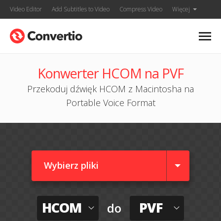
Video Editor
Add Subtitles to Video
Compress Video
Więcej
Konwerter HCOM na PVF
Przekoduj dźwięk HCOM z Macintosha na
Portable Voice Format
Wybierz pliki
HCOM
PVF
do