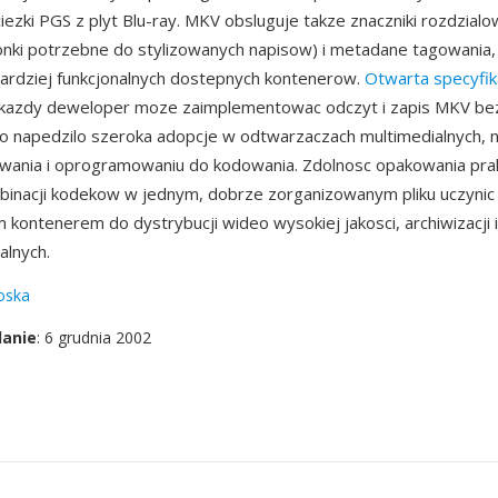
ezki PGS z plyt Blu-ray. MKV obsluguje takze znaczniki rozdzialow
cionki potrzebne do stylizowanych napisow) i metadane tagowania,
ardziej funkcjonalnych dostepnych kontenerow.
Otwarta specyfik
 kazdy deweloper moze zaimplementowac odczyt i zapis MKV bez
 co napedzilo szeroka adopcje w odtwarzaczach multimedialnych, 
wania i oprogramowaniu do kodowania. Zdolnosc opakowania pra
binacji kodekow w jednym, dobrze zorganizowanym pliku uczyni
kontenerem do dystrybucji wideo wysokiej jakosci, archiwizacji 
alnych.
oska
danie
: 6 grudnia 2002