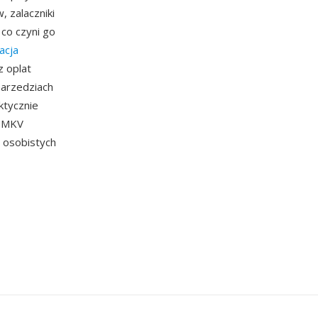
, zalaczniki
 co czyni go
acja
 oplat
narzedziach
ktycznie
c MKV
i osobistych