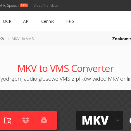
xt to Speech
Video Translator
OCR
API
Cennik
Help
Znakomit
MKV
MKV do VMS
MKV to VMS Converter
yodrębnij audio głosowe VMS z plików wideo MKV onli
MKV