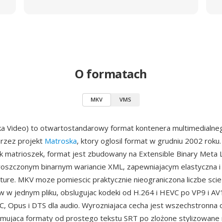
O formatach
MKV
VMS
a Video) to otwartostandarowy format kontenera multimedialne
rzez projekt
Matroska
, ktory oglosil format w grudniu 2002 rok
lek matrioszek, format jest zbudowany na Extensible Binary Meta
oszczonym binarnym wariancie XML, zapewniajacym elastyczna i
ture. MKV moze pomiescic praktycznie nieograniczona liczbe sci
ow w jednym pliku, obslugujac kodeki od H.264 i HEVC po VP9 i AV
C, Opus i DTS dla audio. Wyrozniajaca cecha jest wszechstronna 
mujaca formaty od prostego tekstu SRT po zlożone stylizowane n