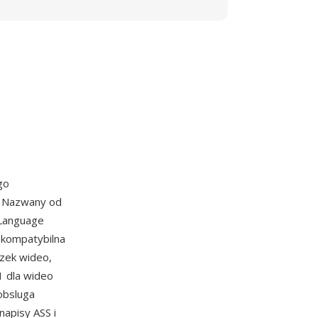
go
u. Nazwany od
 Language
 kompatybilna
ezek wideo,
1 dla wideo
obsluga
apisy ASS i