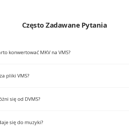
Często Zadawane Pytania
arto konwertować MKV na VMS?
za pliki VMS?
óżni się od DVMS?
aje się do muzyki?