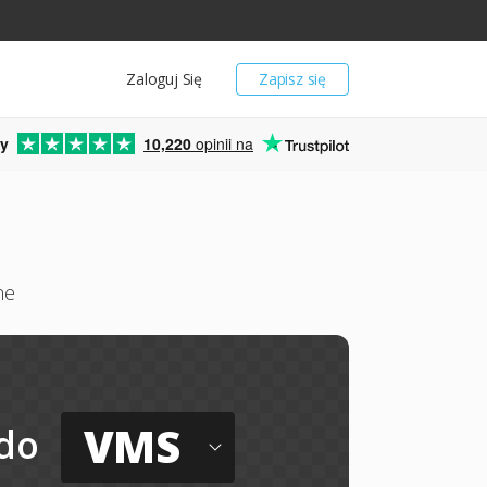
Zaloguj Się
Zapisz się
y
10,220
opinii na
ne
VMS
do