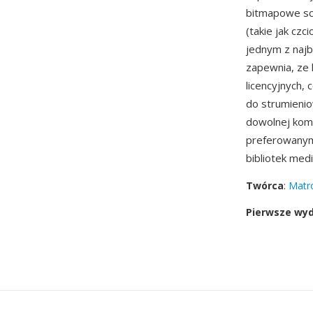
bitmapowe sci
(takie jak cz
jednym z najb
zapewnia, ze
licencyjnych,
do strumienio
dowolnej kom
preferowanym 
bibliotek medi
Twórca
:
Matr
Pierwsze wy