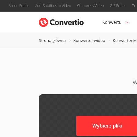
Video Editor
Add Subtitles to Video
Compress Video
GIF Editor
Te
Konwertuj
Strona główna
Konwerter wideo
Konwerter 
W
Wybierz pliki