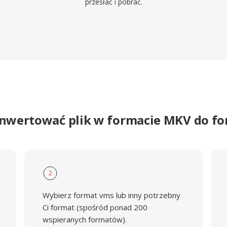
przesłać i pobrać.
onwertować plik w formacie MKV do f
2
Wybierz format vms lub inny potrzebny
Ci format (spośród ponad 200
wspieranych formatów).