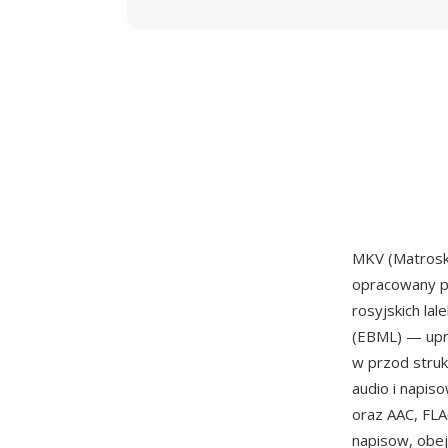
MKV (Matrosk
opracowany p
rosyjskich la
(EBML) — upr
w przod struk
audio i napis
oraz AAC, FLA
napisow, obej