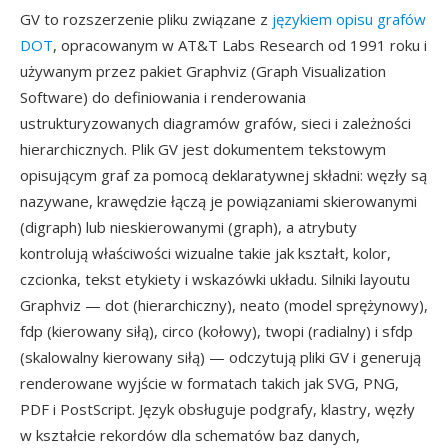
GV to rozszerzenie pliku związane z
językiem opisu grafów
DOT
, opracowanym w AT&T Labs Research od 1991 roku i
używanym przez pakiet Graphviz (Graph Visualization
Software) do definiowania i renderowania
ustrukturyzowanych diagramów grafów, sieci i zależności
hierarchicznych. Plik GV jest dokumentem tekstowym
opisującym graf za pomocą deklaratywnej składni: węzły są
nazywane, krawędzie łączą je powiązaniami skierowanymi
(digraph) lub nieskierowanymi (graph), a atrybuty
kontrolują właściwości wizualne takie jak kształt, kolor,
czcionka, tekst etykiety i wskazówki układu. Silniki layoutu
Graphviz — dot (hierarchiczny), neato (model sprężynowy),
fdp (kierowany siłą), circo (kołowy), twopi (radialny) i sfdp
(skalowalny kierowany siłą) — odczytują pliki GV i generują
renderowane wyjście w formatach takich jak SVG, PNG,
PDF i PostScript. Język obsługuje podgrafy, klastry, węzły
w kształcie rekordów dla schematów baz danych,