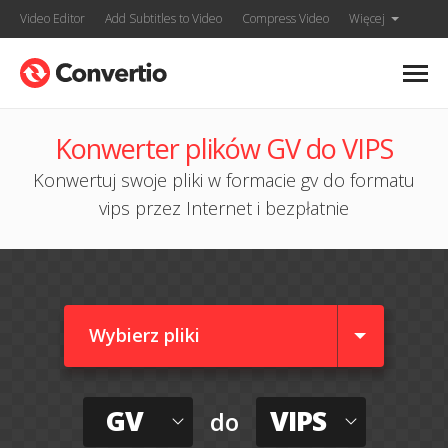
Video Editor
Add Subtitles to Video
Compress Video
Więcej
Konwerter plików GV do VIPS
Konwertuj swoje pliki w formacie gv do formatu
vips przez Internet i bezpłatnie
Wybierz pliki
GV
VIPS
do