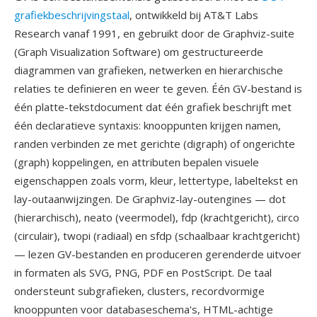
grafiekbeschrijvingstaal
, ontwikkeld bij AT&T Labs
Research vanaf 1991, en gebruikt door de Graphviz-suite
(Graph Visualization Software) om gestructureerde
diagrammen van grafieken, netwerken en hierarchische
relaties te definieren en weer te geven. Één GV-bestand is
één platte-tekstdocument dat één grafiek beschrijft met
één declaratieve syntaxis: knooppunten krijgen namen,
randen verbinden ze met gerichte (digraph) of ongerichte
(graph) koppelingen, en attributen bepalen visuele
eigenschappen zoals vorm, kleur, lettertype, labeltekst en
lay-outaanwijzingen. De Graphviz-lay-outengines — dot
(hierarchisch), neato (veermodel), fdp (krachtgericht), circo
(circulair), twopi (radiaal) en sfdp (schaalbaar krachtgericht)
— lezen GV-bestanden en produceren gerenderde uitvoer
in formaten als SVG, PNG, PDF en PostScript. De taal
ondersteunt subgrafieken, clusters, recordvormige
knooppunten voor databaseschema's, HTML-achtige