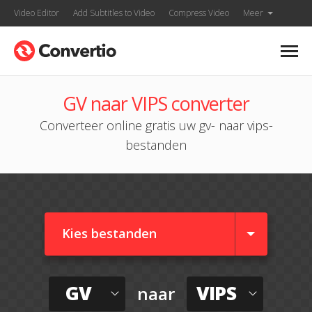
Video Editor
Add Subtitles to Video
Compress Video
Meer
GV naar VIPS converter
Converteer online gratis uw gv- naar vips-
bestanden
Kies bestanden
GV
VIPS
naar