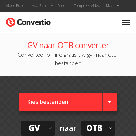
Video Editor
Add Subtitles to Video
Compress Video
Meer
GV naar OTB converter
Converteer online gratis uw gv- naar otb-
bestanden
Kies bestanden
GV
OTB
naar