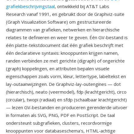
grafiekbeschrijvingstaal
, ontwikkeld bij AT&T Labs
Research vanaf 1991, en gebruikt door de Graphviz-suite
(Graph Visualization Software) om gestructureerde
diagrammen van grafieken, netwerken en hierarchische
relaties te definieren en weer te geven. Één GV-bestand is
één platte-tekstdocument dat één grafiek beschrijft met
één declaratieve syntaxis: knooppunten krijgen namen,
randen verbinden ze met gerichte (digraph) of ongerichte
(graph) koppelingen, en attributen bepalen visuele
eigenschappen zoals vorm, kleur, lettertype, labeltekst en
lay-outaanwijzingen. De Graphviz-lay-outengines — dot
(hierarchisch), neato (veermodel), fdp (krachtgericht), circo
(circulair), twopi (radiaal) en sfdp (schaalbaar krachtgericht)
— lezen GV-bestanden en produceren gerenderde uitvoer
in formaten als SVG, PNG, PDF en PostScript. De taal
ondersteunt subgrafieken, clusters, recordvormige
knooppunten voor databaseschema's, HTML-achtige