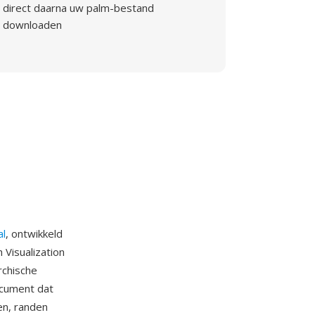
direct daarna uw palm-bestand
downloaden
al
, ontwikkeld
 Visualization
rchische
ocument dat
en, randen