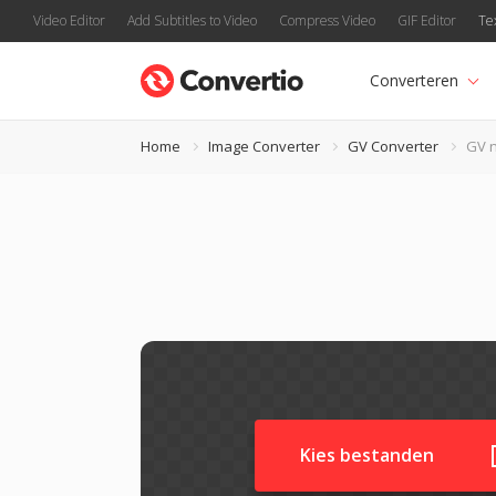
Video Editor
Add Subtitles to Video
Compress Video
GIF Editor
Te
Converteren
Home
Image Converter
GV Converter
GV 
Kies bestanden