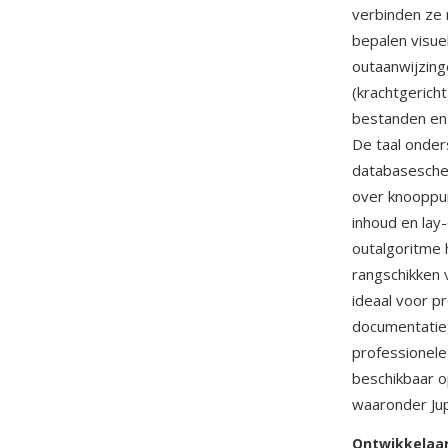
verbinden ze 
bepalen visuel
outaanwijzing
(krachtgericht
bestanden en 
De taal onder
databasesche
over knooppun
inhoud en lay
outalgoritme 
rangschikken 
ideaal voor 
documentatie
professionele
beschikbaar o
waaronder Jup
Ontwikkelaa