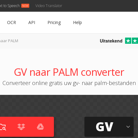
xt to Speech
Video Translator
OCR
API
Pricing
Help
Uitstekend
naar PALM
GV naar PALM converter
Converteer online gratis uw gv- naar palm-bestanden
GV