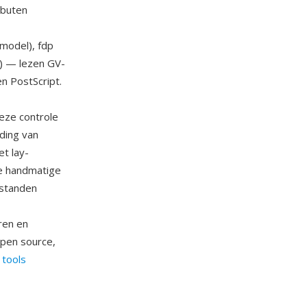
ibuten
rmodel), fdp
ht) — lezen GV-
n PostScript.
eze controle
iding van
et lay-
me handmatige
estanden
ren en
open source,
e tools