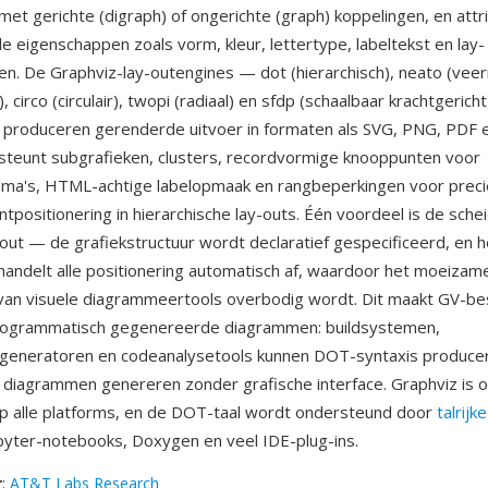
met gerichte (digraph) of ongerichte (graph) koppelingen, en attr
e eigenschappen zoals vorm, kleur, lettertype, labeltekst en lay-
en. De Graphviz-lay-outengines — dot (hierarchisch), neato (vee
), circo (circulair), twopi (radiaal) en sfdp (schaalbaar krachtgeric
produceren gerenderde uitvoer in formaten als SVG, PNG, PDF e
steunt subgrafieken, clusters, recordvormige knooppunten voor
ma's, HTML-achtige labelopmaak en rangbeperkingen voor preci
tpositionering in hierarchische lay-outs. Één voordeel is de sche
-out — de grafiekstructuur wordt declaratief gespecificeerd, en h
handelt alle positionering automatisch af, waardoor het moeiza
van visuele diagrammeertools overbodig wordt. Dit maakt GV-b
programmatisch gegenereerde diagrammen: buildsystemen,
generatoren en codeanalysetools kunnen DOT-syntaxis produce
 diagrammen genereren zonder grafische interface. Graphviz is 
p alle platforms, en de DOT-taal wordt ondersteund door
talrijk
yter-notebooks, Doxygen en veel IDE-plug-ins.
r
:
AT&T Labs Research