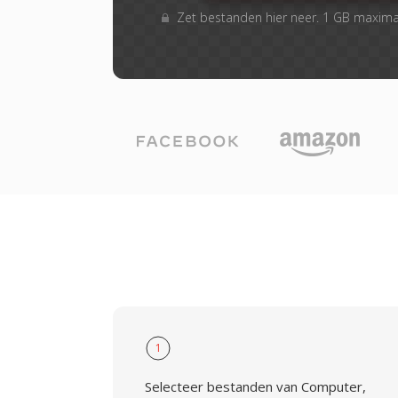
Zet bestanden hier neer. 1 GB maxim
1
Selecteer bestanden van Computer,