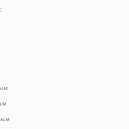
C
PALM
ALM
PALM