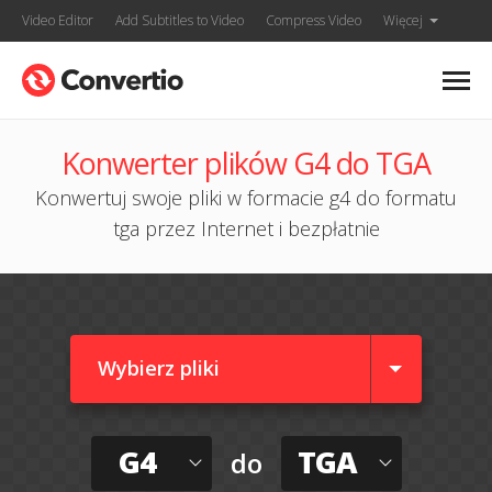
Video Editor
Add Subtitles to Video
Compress Video
Więcej
Konwerter plików G4 do TGA
Konwertuj swoje pliki w formacie g4 do formatu
tga przez Internet i bezpłatnie
Wybierz pliki
G4
TGA
do