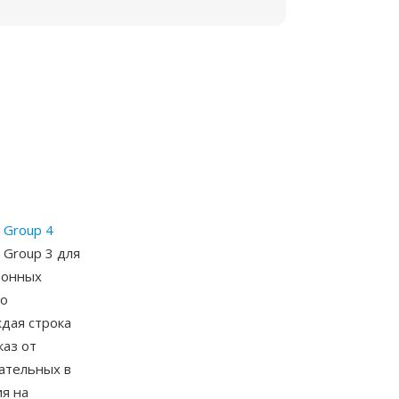
 Group 4
 Group 3 для
фонных
но
дая строка
каз от
ательных в
я на