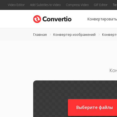
Video Editor
Add Subtitles to Video
Compress Video
GIF Editor
Te
Конвертироват
Главная
Конвертер изображений
Конверт
Ко
Выберите файлы