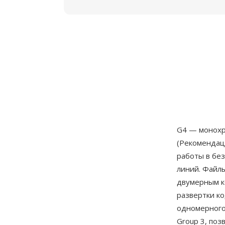
G4 — монохр
(Рекомендаци
работы в бе
линий. Файл
двумерным ко
развертки ко
одномерного
Group 3, поз