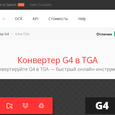
xt to Speech
Video Translator
ь
OCR
API
Стоимость
Help
Отлично
ер G4
G4 в TGA
Конвертер G4 в TGA
нвертируйте G4 в TGA — быстрый онлайн-инструм
G4