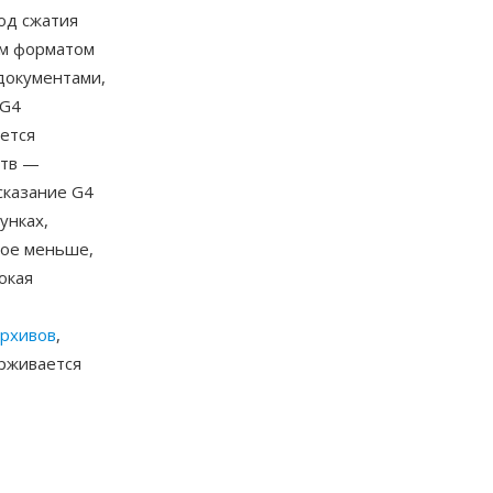
од сжатия
ным форматом
документами,
 G4
яется
ств —
сказание G4
унках,
вое меньше,
окая
рхивов
,
рживается