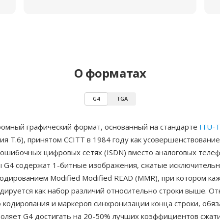
О форматах
G4
TGA
омный графический формат, основанный на стандарте
ITU-T
я T.6), принятом CCITT в 1984 году как усовершенствование
зошибочных цифровых сетях (ISDN) вместо аналоговых теле
ы G4 содержат 1-битные изображения, сжатые исключитель
дированием Modified Modified READ (MMR), при котором каж
дируется как набор различий относительно строки выше. От
 кодирования и маркеров синхронизации конца строки, обяз
воляет G4 достигать на 20-50% лучших коэффициентов сжати