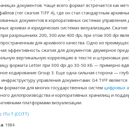
аницах документов. Чаще всего формат встречается как мет
файлов (тег сжатия TIFF 4), где он стал стандартным архив
рованных документов в корпоративных системах управления 
нных архивах и юридических системах визуализации. Сжатие
при разрешениях 200, 300 или 400 dpi, при этом 300 dpi явл
спространенным для архивного качества. Одно из преимуще
ная эффективность сжатия для документов: двумерное пред
сильную вертикальную корреляцию в тексте и штриховых рис
ицу формата Letter при 300 dpi до 30-50 КБ — примерно вд
ное кодирование Group 3. Еще одна сильная сторона — глуб
 инфраструктуру управления документами: G4 TIFF является
м форматом для многих государственных систем
цифровых а
бного делопроизводства и корпоративных хранилищ и подде
ративными платформами визуализации.
к
:
ITU-T (CCITT)
ка
: 1984