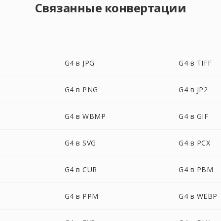
Связанные конвертации
G4 в JPG
G4 в TIFF
G4 в PNG
G4 в JP2
G4 в WBMP
G4 в GIF
G4 в SVG
G4 в PCX
G4 в CUR
G4 в PBM
G4 в PPM
G4 в WEBP