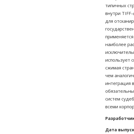
типичных стр
внутри TIFF-
для отскани
государстве
применяется 
наиболее ра
исключитель
использует 
сжимая стран
чем аналогич
интеграция в
обязательны
систем суде
всеми корпо
Разработчи
Дата выпус