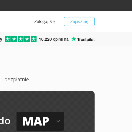
Zaloguj Się
Zapisz się
y
10,220
opinii na
i bezpłatnie
MAP
do