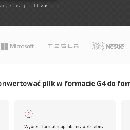
alny rozmiar pliku lub
Zapisz się
konwertować plik w formacie G4 do fo
2
Wybierz format map lub inny potrzebny