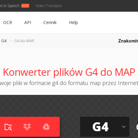
xt to Speech
Video Translator
OCR
API
Cennik
Help
Znakomit
 G4
G4 do MAP
Konwerter plików G4 do MAP
woje pliki w formacie g4 do formatu map przez Internet 
G4