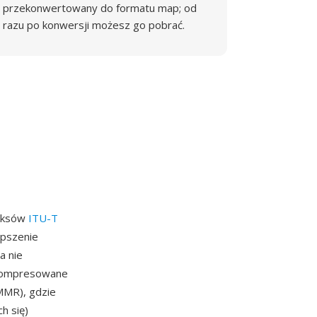
przekonwertowany do formatu map; od
razu po konwersji możesz go pobrać.
faksów
ITU-T
epszenie
a nie
 skompresowane
MMR), gdzie
h się)