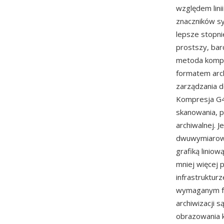
względem lini
znaczników sy
lepsze stopn
prostszy, bar
metoda kompre
formatem arc
zarządzania 
Kompresja G4 
skanowania, p
archiwalnej. 
dwuwymiarowa 
grafiką linio
mniej więcej
infrastruktur
wymaganym f
archiwizacji 
obrazowania 