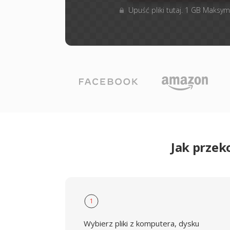
Upuść pliki tutaj. 1 GB Maksym
Jak prze
1
Wybierz pliki z komputera, dysku