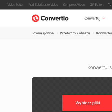
Video Editor
Add Subtitles to Video
Compress Video
GIF Editor
Te
Konwertuj
Strona główna
Przetwornik obrazu
Konwerter
Konwertuj s
Wybierz pliki