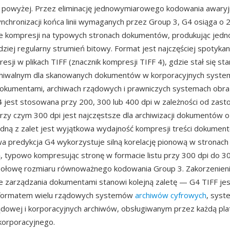
i powyżej. Przez eliminację jednowymiarowego kodowania awaryj
nchronizacji końca linii wymaganych przez Group 3, G4 osiąga o
ie kompresji na typowych stronach dokumentów, produkując jedn
dziej regularny strumień bitowy. Format jest najczęściej spotykan
sji w plikach TIFF (znacznik kompresji TIFF 4), gdzie stał się 
hiwalnym dla skanowanych dokumentów w korporacyjnych syste
dokumentami, archiwach rządowych i prawniczych systemach obra
jest stosowana przy 200, 300 lub 400 dpi w zależności od zast
rzy czym 300 dpi jest najczęstsze dla archiwizacji dokumentów o 
Jedną z zalet jest wyjątkowa wydajność kompresji treści dokumen
predykcja G4 wykorzystuje silną korelację pionową w stronach 
wą, typowo kompresując stronę w formacie listu przy 300 dpi do 
 połowę rozmiaru równoważnego kodowania Group 3. Zakorzenien
ze zarządzania dokumentami stanowi kolejną zaletę — G4 TIFF jes
ormatem wielu rządowych systemów
archiwów cyfrowych
, sys
sądowej i korporacyjnych archiwów, obsługiwanym przez każdą pl
korporacyjnego.