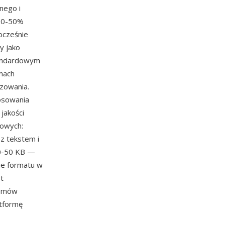
nego i
 20-50%
ocześnie
y jako
standardowym
mach
zowania.
osowania
jakości
towych:
z tekstem i
30-50 KB —
ie formatu w
t
temów
atformę