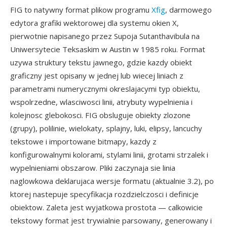
FIG to natywny format plikow programu
Xfig
, darmowego
edytora grafiki wektorowej dla systemu okien X,
pierwotnie napisanego przez Supoja Sutanthavibula na
Uniwersytecie Teksaskim w Austin w 1985 roku. Format
uzywa struktury tekstu jawnego, gdzie kazdy obiekt
graficzny jest opisany w jednej lub wiecej liniach z
parametrami numerycznymi okreslajacymi typ obiektu,
wspolrzedne, wlasciwosci linii, atrybuty wypelnienia i
kolejnosc glebokosci. FIG obsluguje obiekty zlozone
(grupy), polilinie, wielokaty, splajny, luki, elipsy, lancuchy
tekstowe i importowane bitmapy, kazdy z
konfigurowalnymi kolorami, stylami linii, grotami strzalek i
wypelnieniami obszarow. Pliki zaczynaja sie linia
naglowkowa deklarujaca wersje formatu (aktualnie 3.2), po
ktorej nastepuje specyfikacja rozdzielczosci i definicje
obiektow. Zaleta jest wyjatkowa prostota — calkowicie
tekstowy format jest trywialnie parsowany, generowany i