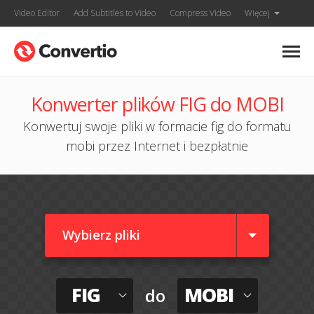
Video Editor
Add Subtitles to Video
Compress Video
Więcej
Konwerter plików FIG do MOBI
Konwertuj swoje pliki w formacie fig do formatu
mobi przez Internet i bezpłatnie
Wybierz pliki
FIG
MOBI
do