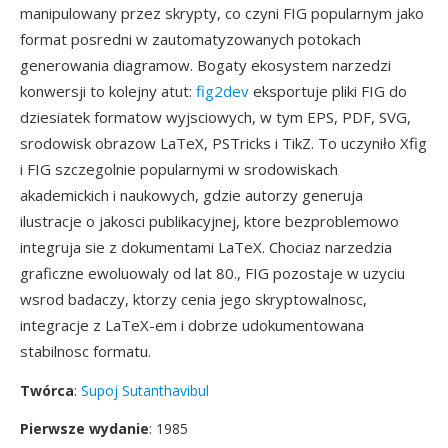
manipulowany przez skrypty, co czyni FIG popularnym jako
format posredni w zautomatyzowanych potokach
generowania diagramow. Bogaty ekosystem narzedzi
konwersji to kolejny atut:
fig2dev
eksportuje pliki FIG do
dziesiatek formatow wyjsciowych, w tym EPS, PDF, SVG,
srodowisk obrazow LaTeX, PSTricks i TikZ. To uczyniło Xfig
i FIG szczegolnie popularnymi w srodowiskach
akademickich i naukowych, gdzie autorzy generuja
ilustracje o jakosci publikacyjnej, ktore bezproblemowo
integruja sie z dokumentami LaTeX. Chociaz narzedzia
graficzne ewoluowaly od lat 80., FIG pozostaje w uzyciu
wsrod badaczy, ktorzy cenia jego skryptowalnosc,
integracje z LaTeX-em i dobrze udokumentowana
stabilnosc formatu.
Twórca
:
Supoj Sutanthavibul
Pierwsze wydanie
: 1985