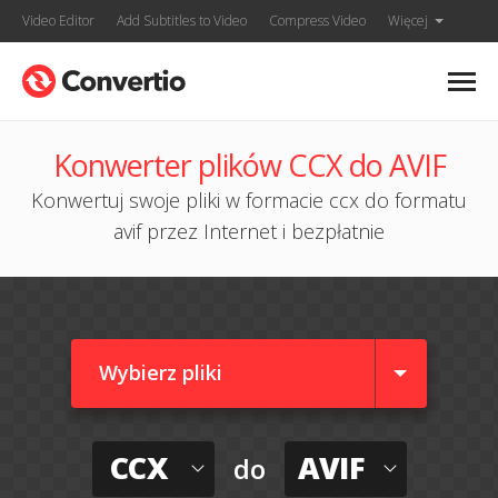
Video Editor
Add Subtitles to Video
Compress Video
Więcej
Konwerter plików CCX do AVIF
Konwertuj swoje pliki w formacie ccx do formatu
avif przez Internet i bezpłatnie
Wybierz pliki
CCX
AVIF
do