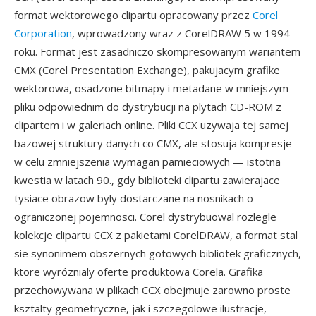
format wektorowego clipartu opracowany przez
Corel
Corporation
, wprowadzony wraz z CorelDRAW 5 w 1994
roku. Format jest zasadniczo skompresowanym wariantem
CMX (Corel Presentation Exchange), pakujacym grafike
wektorowa, osadzone bitmapy i metadane w mniejszym
pliku odpowiednim do dystrybucji na plytach CD-ROM z
clipartem i w galeriach online. Pliki CCX uzywaja tej samej
bazowej struktury danych co CMX, ale stosuja kompresje
w celu zmniejszenia wymagan pamieciowych — istotna
kwestia w latach 90., gdy biblioteki clipartu zawierajace
tysiace obrazow byly dostarczane na nosnikach o
ograniczonej pojemnosci. Corel dystrybuowal rozlegle
kolekcje clipartu CCX z pakietami CorelDRAW, a format stal
sie synonimem obszernych gotowych bibliotek graficznych,
ktore wyróznialy oferte produktowa Corela. Grafika
przechowywana w plikach CCX obejmuje zarowno proste
ksztalty geometryczne, jak i szczegolowe ilustracje,