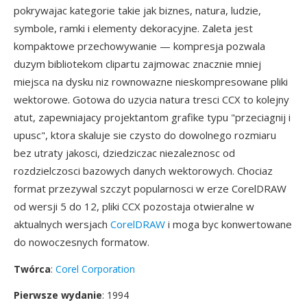
pokrywajac kategorie takie jak biznes, natura, ludzie,
symbole, ramki i elementy dekoracyjne. Zaleta jest
kompaktowe przechowywanie — kompresja pozwala
duzym bibliotekom clipartu zajmowac znacznie mniej
miejsca na dysku niz rownowazne nieskompresowane pliki
wektorowe. Gotowa do uzycia natura tresci CCX to kolejny
atut, zapewniajacy projektantom grafike typu "przeciagnij i
upusc", ktora skaluje sie czysto do dowolnego rozmiaru
bez utraty jakosci, dziedziczac niezaleznosc od
rozdzielczosci bazowych danych wektorowych. Chociaz
format przezywal szczyt popularnosci w erze CorelDRAW
od wersji 5 do 12, pliki CCX pozostaja otwieralne w
aktualnych wersjach
CorelDRAW
i moga byc konwertowane
do nowoczesnych formatow.
Twórca
:
Corel Corporation
Pierwsze wydanie
: 1994