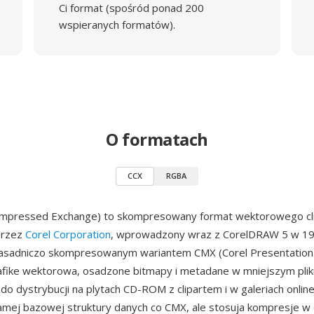
Ci format (spośród ponad 200
wspieranych formatów).
O formatach
CCX
RGBA
ompressed Exchange) to skompresowany format wektorowego cl
przez
Corel Corporation
, wprowadzony wraz z CorelDRAW 5 w 19
zasadniczo skompresowanym wariantem CMX (Corel Presentation
afike wektorowa, osadzone bitmapy i metadane w mniejszym plik
o dystrybucji na plytach CD-ROM z clipartem i w galeriach online.
amej bazowej struktury danych co CMX, ale stosuja kompresje w 