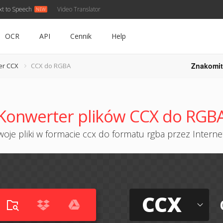
xt to Speech
Video Translator
OCR
API
Cennik
Help
Znakomit
er CCX
CCX do RGBA
Konwerter plików CCX do RGB
oje pliki w formacie ccx do formatu rgba przez Internet
CCX