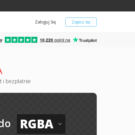
Zaloguj Się
Zapisz się
y
10,220
opinii na
A
 i bezpłatnie
RGBA
do