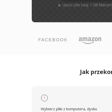
Upuść pliki tutaj. 1 GB Maksym
Jak przek
1
Wybierz pliki z komputera, dysku