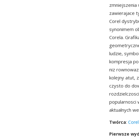
zmniejszenia 
zawierajace t
Corel dystryb
synonimem obs
Corela. Grafi
geometryczne, 
ludzie, symbo
kompresja poz
niz rownowazn
kolejny atut, 
czysto do dow
rozdzielczosc
popularnosci 
aktualnych w
Twórca
:
Corel
Pierwsze wy