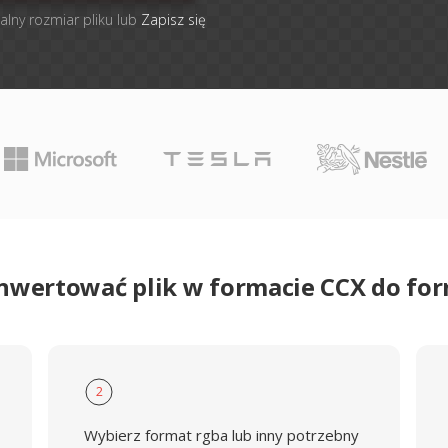
alny rozmiar pliku lub
Zapisz się
onwertować plik w formacie CCX do fo
2
Wybierz format rgba lub inny potrzebny