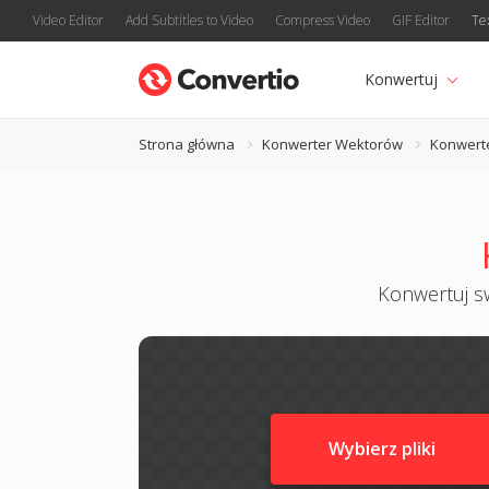
Video Editor
Add Subtitles to Video
Compress Video
GIF Editor
Te
Konwertuj
Strona główna
Konwerter Wektorów
Konwert
Konwertuj sw
Wybierz pliki