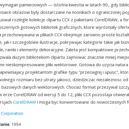
wymagan pamieciowych — istotna kwestia w latach 90., gdy bibliot
ysiace obrazow byly dostarczane na nosnikach o ograniczonej po
uowal rozlegle kolekcje clipartu CCX z pakietami CorelDRAW, a for
zernych gotowych bibliotek graficznych, ktore wyróznialy ofer
ka przechowywana w plikach CCX obejmuje zarowno proste ksztal
jak i szczegolowe ilustracje, pokrywajac kategorie takie jak bizn
le, ramki i elementy dekoracyjne. Zaleta jest kompaktowe prze
wala duzym bibliotekom clipartu zajmowac znacznie mniej miejs
e nieskompresowane pliki wektorowe. Gotowa do uzycia natura 
zapewniajacy projektantom grafike typu "przeciagnij i upusc", ktor
olnego rozmiaru bez utraty jakosci, dziedziczac niezaleznosc od
i bazowych danych wektorowych. Chociaz format przezywal szcz
w erze CorelDRAW od wersji 5 do 12, pliki CCX pozostaja otwiera
ersjach
CorelDRAW
i moga byc konwertowane do nowoczesnych 
 Corporation
danie
: 1994