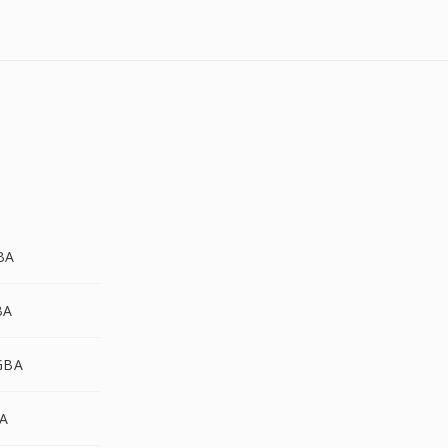
BA
BA
GBA
BA