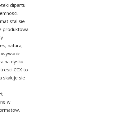
eki clipartu
jemnosci.
mat stal sie
te produktowa
ty
es, natura,
chowywanie —
ca na dysku
tresci CCX to
a skaluje sie
yt
lne w
formatow.