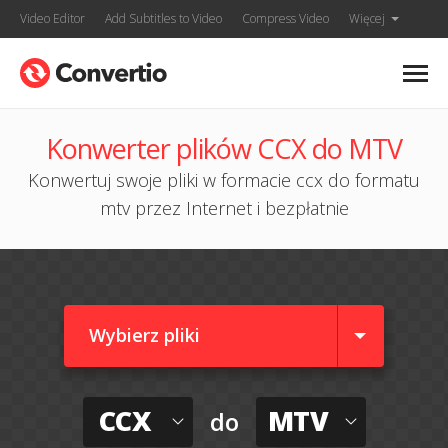
Video Editor
Add Subtitles to Video
Compress Video
Więcej
Konwerter plików CCX do MTV
Konwertuj swoje pliki w formacie ccx do formatu
mtv przez Internet i bezpłatnie
Wybierz pliki
CCX
MTV
do