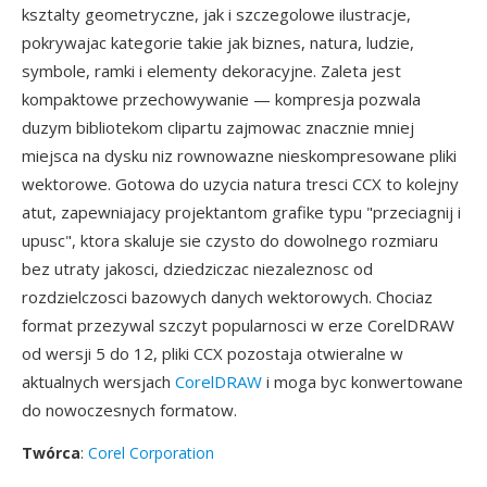
ksztalty geometryczne, jak i szczegolowe ilustracje,
pokrywajac kategorie takie jak biznes, natura, ludzie,
symbole, ramki i elementy dekoracyjne. Zaleta jest
kompaktowe przechowywanie — kompresja pozwala
duzym bibliotekom clipartu zajmowac znacznie mniej
miejsca na dysku niz rownowazne nieskompresowane pliki
wektorowe. Gotowa do uzycia natura tresci CCX to kolejny
atut, zapewniajacy projektantom grafike typu "przeciagnij i
upusc", ktora skaluje sie czysto do dowolnego rozmiaru
bez utraty jakosci, dziedziczac niezaleznosc od
rozdzielczosci bazowych danych wektorowych. Chociaz
format przezywal szczyt popularnosci w erze CorelDRAW
od wersji 5 do 12, pliki CCX pozostaja otwieralne w
aktualnych wersjach
CorelDRAW
i moga byc konwertowane
do nowoczesnych formatow.
Twórca
:
Corel Corporation