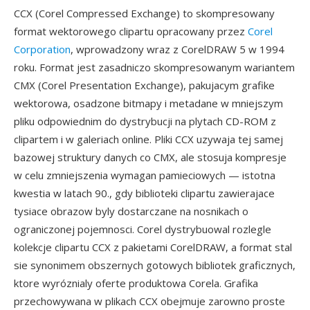
CCX (Corel Compressed Exchange) to skompresowany
format wektorowego clipartu opracowany przez
Corel
Corporation
, wprowadzony wraz z CorelDRAW 5 w 1994
roku. Format jest zasadniczo skompresowanym wariantem
CMX (Corel Presentation Exchange), pakujacym grafike
wektorowa, osadzone bitmapy i metadane w mniejszym
pliku odpowiednim do dystrybucji na plytach CD-ROM z
clipartem i w galeriach online. Pliki CCX uzywaja tej samej
bazowej struktury danych co CMX, ale stosuja kompresje
w celu zmniejszenia wymagan pamieciowych — istotna
kwestia w latach 90., gdy biblioteki clipartu zawierajace
tysiace obrazow byly dostarczane na nosnikach o
ograniczonej pojemnosci. Corel dystrybuowal rozlegle
kolekcje clipartu CCX z pakietami CorelDRAW, a format stal
sie synonimem obszernych gotowych bibliotek graficznych,
ktore wyróznialy oferte produktowa Corela. Grafika
przechowywana w plikach CCX obejmuje zarowno proste