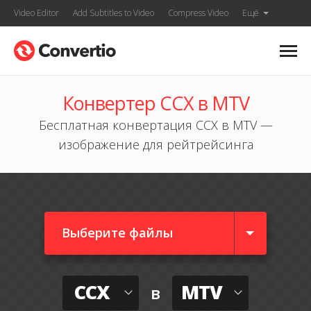
Video Editor
Add Subtitles to Video
Compress Video
Ещё
Конвертер CCX в MTV
Бесплатная конвертация CCX в MTV —
изображение для рейтрейсинга
Выберите файлы
CCX
MTV
в