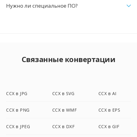
Нужно ли специальное ПО?
Связанные конвертации
CCX в JPG
CCX в SVG
CCX в AI
CCX в PNG
CCX в WMF
CCX в EPS
CCX в JPEG
CCX в DXF
CCX в GIF