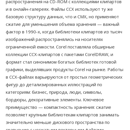
распространения на CD-ROM с коллекциями клипартов
и в онлайн-галереях. Файлы CCX используют ту же
базовую структуру данных, что и CMX, но применяют
сжатие для уменьшения объема хранения — важный
фактор в 1990-х, когда библиотеки клипартов из тысяч
изображений распространялись на носителях
ограниченной емкости. Corel поставляла обширные
коллекции CCX-клипартов с пакетами CorelDRAW, и
формат стал синонимом богатых библиотек готовой
графики, выделявших продукты Corel на рынке. Работы
в CCX-файлах варьируются от простых геометрических
фигур до детализированных иллюстраций по
категориям: бизнес, природа, люди, символы,
бордюры, декоративные элементы. Ключевое
преимущество — компактность хранения: сжатие
позволяет крупным библиотекам клипартов занимать
значительно меньше дискового пространства по
сравнению с несжатыми векторными файлами.