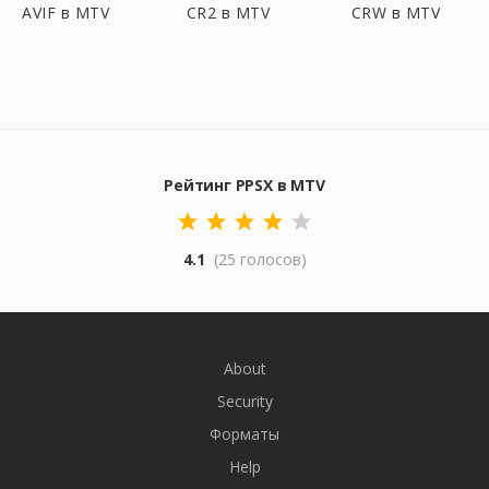
AVIF в MTV
CR2 в MTV
CRW в MTV
Рейтинг PPSX в MTV
4.1
(25 голосов)
About
Security
Форматы
Help