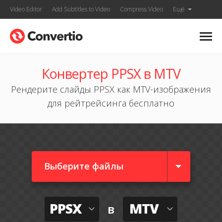
Video Editor
Add Subtitles to Video
Compress Video
Ещё
Конвертер PPSX в MTV
Рендерите слайды PPSX как MTV-изображения
для рейтрейсинга бесплатно
Выберите файлы
PPSX
MTV
в