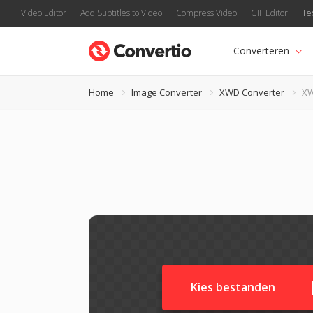
Video Editor
Add Subtitles to Video
Compress Video
GIF Editor
Te
Converteren
Home
Image Converter
XWD Converter
XW
Kies bestanden