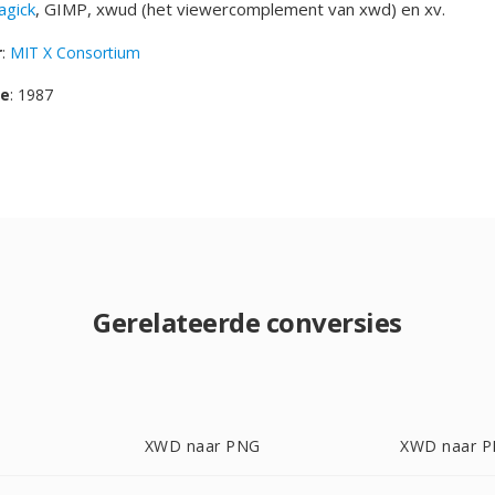
gick
, GIMP, xwud (het viewercomplement van xwd) en xv.
r
:
MIT X Consortium
se
: 1987
Gerelateerde conversies
XWD naar PNG
XWD naar 