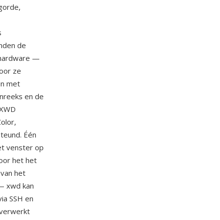
lgorde,
s
anden de
ehardware —
door ze
en met
nreeks en de
. XWD
olor,
steund. Één
et venster op
oor het het
 van het
 — xwd kan
via SSH en
 verwerkt