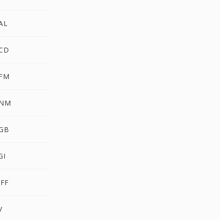
AL
PCD
PFM
PNM
RGB
GI
IFF
V