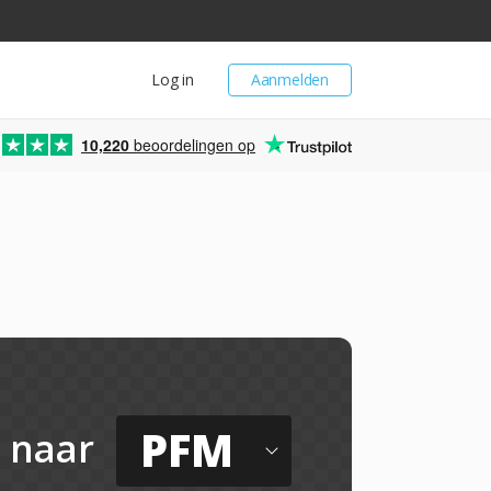
Log in
Aanmelden
10,220
beoordelingen op
PFM
naar