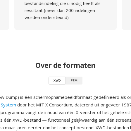
bestandsindeling die u nodig heeft als
resultaat (meer dan 200 indelingen
worden ondersteund)
Over de formaten
XWD
PFM
w Dump) is één schermopnamebeeldformaat gedefinieerd als o
 System
door het MIT X Consortium, daterend uit ongeveer 198
lprogramma vangt de inhoud van één X-venster of het gehele sc
als één XWD-bestand — functioneel gelijkwaardig aan één screen
a maar jaren eerder dan het concept bestond. XWD-bestanden 