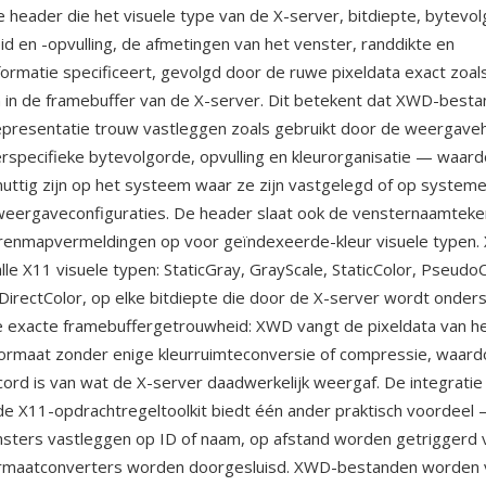
e header die het visuele type van de X-server, bitdiepte, bytevo
d en -opvulling, de afmetingen van het venster, randdikte en
ormatie specificeert, gevolgd door de ruwe pixeldata exact zoal
in de framebuffer van de X-server. Dit betekent dat XWD-best
representatie trouw vastleggen zoals gebruikt door de weergav
verspecifieke bytevolgorde, opvulling en kleurorganisatie — waar
nuttig zijn op het systeem waar ze zijn vastgelegd of op system
weergaveconfiguraties. De header slaat ook de vensternaamteke
urenmapvermeldingen op voor geïndexeerde-kleur visuele typen
lle X11 visuele typen: StaticGray, GrayScale, StaticColor, PseudoC
DirectColor, op elke bitdiepte die door de X-server wordt onder
e exacte framebuffergetrouwheid: XWD vangt de pixeldata van h
 formaat zonder enige kleurruimteconversie of compressie, waard
ecord is van wat de X-server daadwerkelijk weergaf. De integratie
e X11-opdrachtregeltoolkit biedt één ander praktisch voordeel
nsters vastleggen op ID of naam, op afstand worden getriggerd 
formaatconverters worden doorgesluisd. XWD-bestanden worden