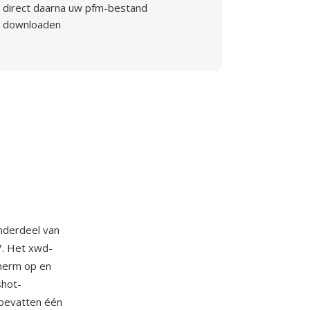
direct daarna uw pfm-bestand
downloaden
nderdeel van
7. Het xwd-
herm op en
shot-
bevatten één