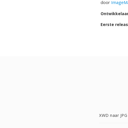
door
ImageMa
Ontwikkelaa
Eerste relea
XWD naar JPG