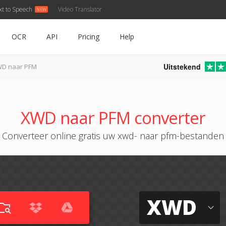
xt to Speech
Video Translator
OCR
API
Pricing
Help
Uitstekend
D naar PFM
XWD naar PFM converter
Converteer online gratis uw xwd- naar pfm-bestanden
XWD