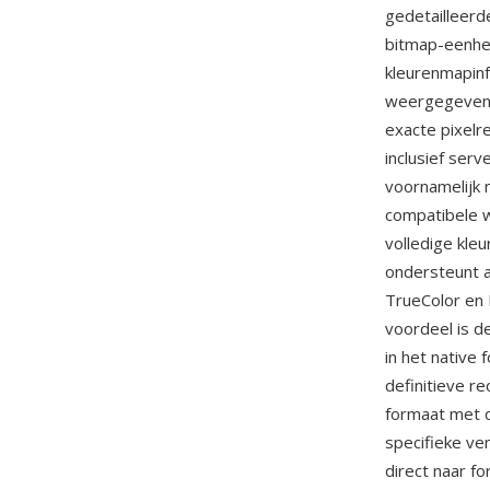
gedetailleerd
bitmap-eenhei
kleurenmapinf
weergegeven 
exacte pixel
inclusief ser
voornamelijk 
compatibele 
volledige kle
ondersteunt a
TrueColor en 
voordeel is d
in het native
definitieve r
formaat met d
specifieke ve
direct naar 