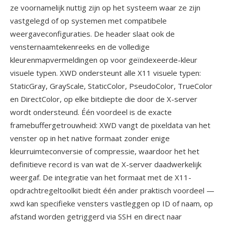
ze voornamelijk nuttig zijn op het systeem waar ze zijn
vastgelegd of op systemen met compatibele
weergaveconfiguraties. De header slaat ook de
vensternaamtekenreeks en de volledige
kleurenmapvermeldingen op voor geïndexeerde-kleur
visuele typen. XWD ondersteunt alle X11 visuele typen:
StaticGray, GrayScale, StaticColor, PseudoColor, TrueColor
en DirectColor, op elke bitdiepte die door de X-server
wordt ondersteund. Één voordeel is de exacte
framebuffergetrouwheid: XWD vangt de pixeldata van het
venster op in het native formaat zonder enige
kleurruimteconversie of compressie, waardoor het het
definitieve record is van wat de X-server daadwerkelijk
weergaf. De integratie van het formaat met de X11-
opdrachtregeltoolkit biedt één ander praktisch voordeel —
xwd kan specifieke vensters vastleggen op ID of naam, op
afstand worden getriggerd via SSH en direct naar