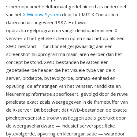
schermopnamebeeldformaat gedefinieerd als onderdeel
van het
X Window System
door het MIT X Consortium,
daterend uit ongeveer 1987. Het xwd-
opdrachtregelprogramma vangt de inhoud van één X-
venster of het gehele scherm op en slaat het op als één
XWD-bestand — functioneel gelijkwaardig aan één
screenshot-hulpprogramma maar jaren eerder dan het
concept bestond. XWD-bestanden bevatten één
gedetailleerde header die het visuele type van de X-
server, bitdiepte, bytevolgorde, bitmap-eenheid en -
opvulling, de afmetingen van het venster, randdikte en
kleurenmapinformatie specificeert, gevolgd door de ruwe
pixeldata exact zoals weergegeven in de framebuffer van
de X-server. Dit betekent dat XWD-bestanden de exacte
pixelrepresentatie trouw vastleggen zoals gebruikt door
de weergavehardware — inclusief serverspecifieke
bytevolgorde, opvulling en kleurorganisatie — waardoor