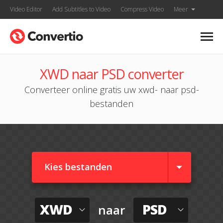
Video Editor
Add Subtitles to Video
Compress Video
Meer
XWD naar PSD converter
Converteer online gratis uw xwd- naar psd-
bestanden
Kies bestanden
XWD
PSD
naar