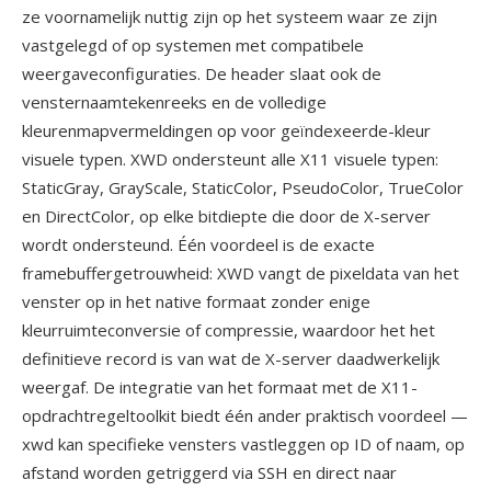
ze voornamelijk nuttig zijn op het systeem waar ze zijn
vastgelegd of op systemen met compatibele
weergaveconfiguraties. De header slaat ook de
vensternaamtekenreeks en de volledige
kleurenmapvermeldingen op voor geïndexeerde-kleur
visuele typen. XWD ondersteunt alle X11 visuele typen:
StaticGray, GrayScale, StaticColor, PseudoColor, TrueColor
en DirectColor, op elke bitdiepte die door de X-server
wordt ondersteund. Één voordeel is de exacte
framebuffergetrouwheid: XWD vangt de pixeldata van het
venster op in het native formaat zonder enige
kleurruimteconversie of compressie, waardoor het het
definitieve record is van wat de X-server daadwerkelijk
weergaf. De integratie van het formaat met de X11-
opdrachtregeltoolkit biedt één ander praktisch voordeel —
xwd kan specifieke vensters vastleggen op ID of naam, op
afstand worden getriggerd via SSH en direct naar