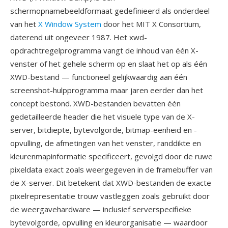
schermopnamebeeldformaat gedefinieerd als onderdeel
van het
X Window System
door het MIT X Consortium,
daterend uit ongeveer 1987. Het xwd-
opdrachtregelprogramma vangt de inhoud van één X-
venster of het gehele scherm op en slaat het op als één
XWD-bestand — functioneel gelijkwaardig aan één
screenshot-hulpprogramma maar jaren eerder dan het
concept bestond. XWD-bestanden bevatten één
gedetailleerde header die het visuele type van de X-
server, bitdiepte, bytevolgorde, bitmap-eenheid en -
opvulling, de afmetingen van het venster, randdikte en
kleurenmapinformatie specificeert, gevolgd door de ruwe
pixeldata exact zoals weergegeven in de framebuffer van
de X-server. Dit betekent dat XWD-bestanden de exacte
pixelrepresentatie trouw vastleggen zoals gebruikt door
de weergavehardware — inclusief serverspecifieke
bytevolgorde, opvulling en kleurorganisatie — waardoor