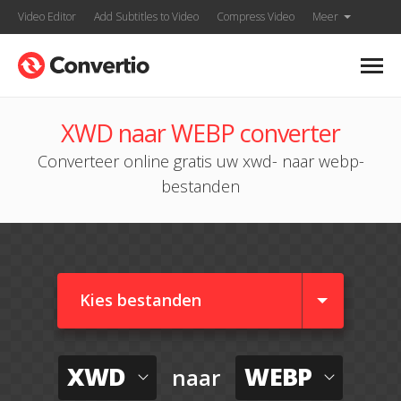
Video Editor
Add Subtitles to Video
Compress Video
Meer
XWD naar WEBP converter
Converteer online gratis uw xwd- naar webp-
bestanden
Kies bestanden
XWD
WEBP
naar