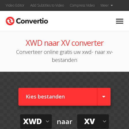
Video Editor
Add Subtitles to Video
Compress Video
Meer
XWD naar XV converter
Converteer online gratis uw xwd- naar xv-
bestanden
Kies bestanden
XWD
XV
naar