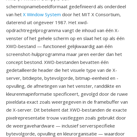
schermopnamebeeldformaat gedefinieerd als onderdeel
van het
X Window System
door het MIT X Consortium,
daterend uit ongeveer 1987. Het xwd-
opdrachtregelprogramma vangt de inhoud van één X-
venster of het gehele scherm op en slaat het op als één
XWD-bestand — functioneel gelijkwaardig aan één
screenshot-hulpprogramma maar jaren eerder dan het
concept bestond. XWD-bestanden bevatten één
gedetailleerde header die het visuele type van de X-
server, bitdiepte, bytevolgorde, bitmap-eenheid en -
opvulling, de afmetingen van het venster, randdikte en
kleurenmapinformatie specificeert, gevolgd door de ruwe
pixeldata exact zoals weergegeven in de framebuffer van
de X-server. Dit betekent dat XWD-bestanden de exacte
pixelrepresentatie trouw vastleggen zoals gebruikt door
de weergavehardware — inclusief serverspecifieke
bytevolgorde, opvulling en kleurorganisatie — waardoor