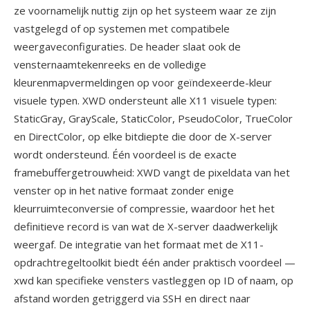
ze voornamelijk nuttig zijn op het systeem waar ze zijn
vastgelegd of op systemen met compatibele
weergaveconfiguraties. De header slaat ook de
vensternaamtekenreeks en de volledige
kleurenmapvermeldingen op voor geïndexeerde-kleur
visuele typen. XWD ondersteunt alle X11 visuele typen:
StaticGray, GrayScale, StaticColor, PseudoColor, TrueColor
en DirectColor, op elke bitdiepte die door de X-server
wordt ondersteund. Één voordeel is de exacte
framebuffergetrouwheid: XWD vangt de pixeldata van het
venster op in het native formaat zonder enige
kleurruimteconversie of compressie, waardoor het het
definitieve record is van wat de X-server daadwerkelijk
weergaf. De integratie van het formaat met de X11-
opdrachtregeltoolkit biedt één ander praktisch voordeel —
xwd kan specifieke vensters vastleggen op ID of naam, op
afstand worden getriggerd via SSH en direct naar