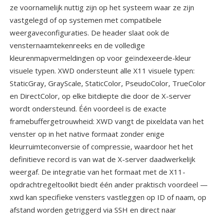
ze voornamelijk nuttig zijn op het systeem waar ze zijn
vastgelegd of op systemen met compatibele
weergaveconfiguraties. De header slaat ook de
vensternaamtekenreeks en de volledige
kleurenmapvermeldingen op voor geïndexeerde-kleur
visuele typen. XWD ondersteunt alle X11 visuele typen:
StaticGray, GrayScale, StaticColor, PseudoColor, TrueColor
en DirectColor, op elke bitdiepte die door de X-server
wordt ondersteund. Één voordeel is de exacte
framebuffergetrouwheid: XWD vangt de pixeldata van het
venster op in het native formaat zonder enige
kleurruimteconversie of compressie, waardoor het het
definitieve record is van wat de X-server daadwerkelijk
weergaf. De integratie van het formaat met de X11-
opdrachtregeltoolkit biedt één ander praktisch voordeel —
xwd kan specifieke vensters vastleggen op ID of naam, op
afstand worden getriggerd via SSH en direct naar