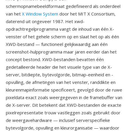
schermopnamebeeldformaat gedefinieerd als onderdeel
van het
X Window System
door het MIT X Consortium,
daterend uit ongeveer 1987. Het xwd-
opdrachtregelprogramma vangt de inhoud van één X-
venster of het gehele scherm op en slaat het op als één
XWD-bestand — functioneel gelijkwaardig aan één
screenshot-hulpprogramma maar jaren eerder dan het
concept bestond. XWD-bestanden bevatten één
gedetailleerde header die het visuele type van de X-
server, bitdiepte, bytevolgorde, bitmap-eenheid en -
opvulling, de afmetingen van het venster, randdikte en
kleurenmapinformatie specificeert, gevolgd door de ruwe
pixeldata exact zoals weergegeven in de framebuffer van
de X-server. Dit betekent dat XWD-bestanden de exacte
pixelrepresentatie trouw vastleggen zoals gebruikt door
de weergavehardware — inclusief serverspecifieke
bytevolgorde, opvulling en kleurorganisatie — waardoor