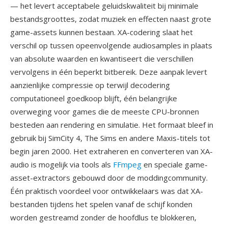
— het levert acceptabele geluidskwaliteit bij minimale
bestandsgroottes, zodat muziek en effecten naast grote
game-assets kunnen bestaan. XA-codering slaat het
verschil op tussen opeenvolgende audiosamples in plaats
van absolute waarden en kwantiseert die verschillen
vervolgens in één beperkt bitbereik. Deze aanpak levert
aanzienlijke compressie op terwijl decodering
computationeel goedkoop blijft, één belangrijke
overweging voor games die de meeste CPU-bronnen
besteden aan rendering en simulatie. Het formaat bleef in
gebruik bij SimCity 4, The Sims en andere Maxis-titels tot
begin jaren 2000. Het extraheren en converteren van XA-
audio is mogelijk via tools als
FFmpeg
en speciale game-
asset-extractors gebouwd door de moddingcommunity.
Één praktisch voordeel voor ontwikkelaars was dat XA-
bestanden tijdens het spelen vanaf de schijf konden
worden gestreamd zonder de hoofdlus te blokkeren,