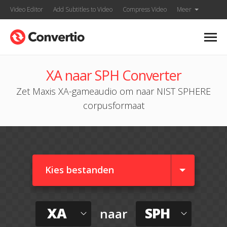
Video Editor
Add Subtitles to Video
Compress Video
Meer
XA naar SPH Converter
Zet Maxis XA-gameaudio om naar NIST SPHERE
corpusformaat
Kies bestanden
XA
SPH
naar