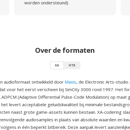
worden ondersteund)
Over de formaten
XA
HTK
en audioformaat ontwikkeld door
Maxis
, de Electronic Arts-studio
dat voor het eerst verscheen bij SimCity 3000 rond 1997. Het fo
A ADPCM (Adaptive Differential Pulse-Code Modulation) op maat
et levert acceptabele geluidskwaliteit bij minimale bestandsgro
ecten naast grote game-assets kunnen bestaan. XA-codering slaat
envolgende audiosamples in plaats van absolute waarden en kwa
ervolgens in één beperkt bitbereik. Deze aanpak levert aanzienlij