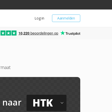
Log in
Aanmelden
10,220
beoordelingen op
rmaat
HTK
naar