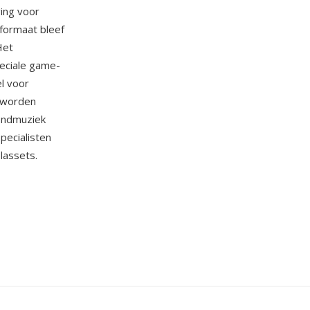
ging voor
formaat bleef
Het
eciale game-
l voor
n worden
ondmuziek
pecialisten
lassets.