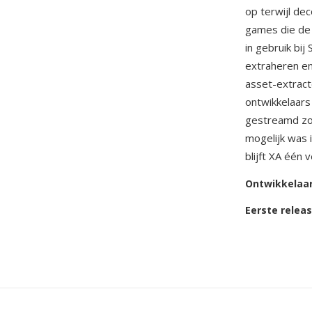
op terwijl de
games die de
in gebruik bij
extraheren en
asset-extrac
ontwikkelaars
gestreamd zo
mogelijk was 
blijft XA één
Ontwikkelaa
Eerste relea