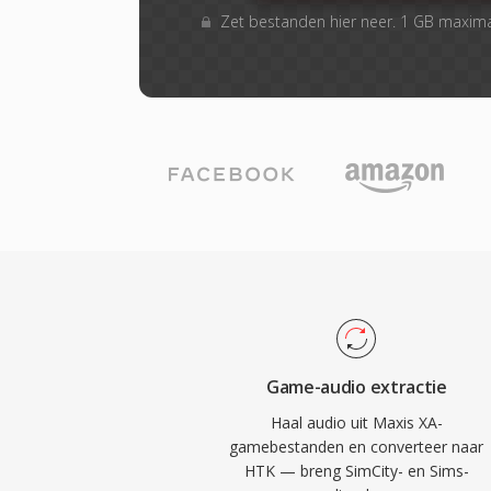
Zet bestanden hier neer. 1 GB maxim
Game-audio extractie
Haal audio uit Maxis XA-
gamebestanden en converteer naar
HTK — breng SimCity- en Sims-