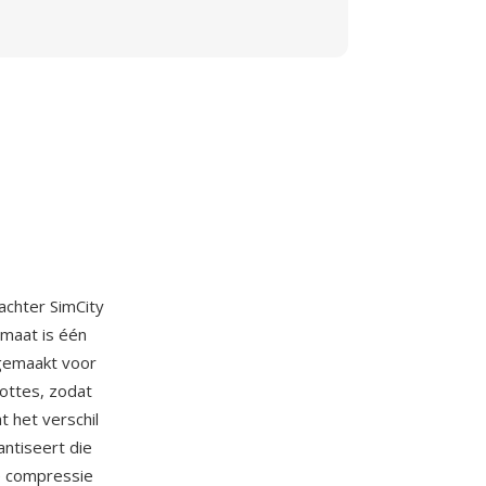
 achter SimCity
rmaat is één
 gemaakt voor
ottes, zodat
 het verschil
ntiseert die
ke compressie