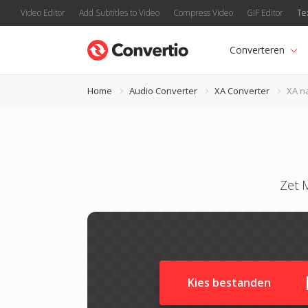
Video Editor
Add Subtitles to Video
Compress Video
GIF Editor
Te
Converteren
Home
Audio Converter
XA Converter
XA n
Zet 
Kies bestanden