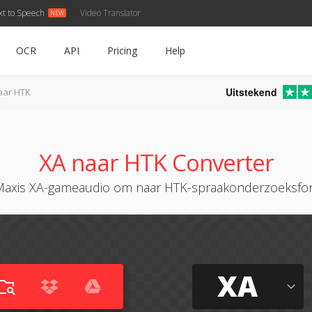
xt to Speech
Video Translator
OCR
API
Pricing
Help
Uitstekend
aar HTK
XA naar HTK Converter
Maxis XA-gameaudio om naar HTK-spraakonderzoeksfo
XA