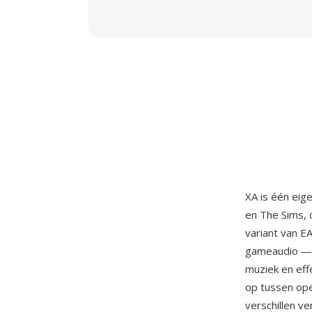
XA is één eig
en The Sims, 
variant van E
gameaudio — h
muziek en eff
op tussen ope
verschillen v