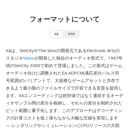
フォーマットについて
XA
HTK
XAは、SimCityやThe Simsの開発元であるElectronic Artsの
スタジオ
Maxis
が開発した独自のオーディオ形式で、1997年
頃のSimCity 3000で初めて登場しました。この形式はゲーム
オーディオ向けに調整されたEA ADPCM(適応差分パルス符
号変調)のバリアントで、大規模なゲームアセットと共存で
きるよう最小限のファイルサイズで許容できる音質を提供し
ます。XAエンコーディングは絶対値ではなく連続するオーデ
ィオサンプル間の差分を格納し、それらの差分を制約された
ビット範囲に量子化します。このアプローチはデコーディン
グの計算コストを低く保ちながら大幅な圧縮を実現します
— レンダリングやシミュレーションにCPUリソースの大部