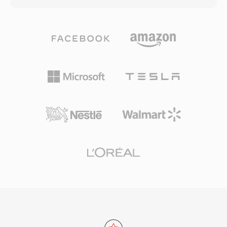
begin jaren 2000. Het extraheren en
audioblok te modelleren en codeert vervolgens
converteren van XA-audio is mogelijk via tools
het residu via Rice-partitionering —
als FFmpeg en speciale game-asset-extractors
gebruikmakend van de statistische verdeling
gebouwd door de moddingcommunity. Één
van predictiefouten voor sterke compressie
praktisch voordeel voor ontwikkelaars was dat
zonder dataverlies. Bitdieptes tot 32 en
XA-bestanden tijdens het spelen vanaf de schijf
samplefrequenties tot 655 kHz worden
konden worden gestreamd zonder de hoofdlus
ondersteund, wat de eisen van high-resolution
te blokkeren, waardoor doorlopende
opnames overtreft. Hardware-ondersteuning is
achtergrondmuziek mogelijk was in één
uitgebreid: smartphones, autostereo&#039;s,
tijdperk waarin geheugen schaars was. Voor
Blu-ray-spelers en vrijwel elke
gamebehoudspecialisten blijft XA één
desktopmediumapplicatie decoderen FLAC
veelvoorkomend formaat bij het uitpakken van
native. Streamingdiensten als Tidal en Amazon
klassieke Maxis-titelassets.
Music gebruiken FLAC voor lossless
abonnementen, wat het vertrouwen van de
industrie in de codec onderstreept. Drie
opvallende voordelen maken FLAC