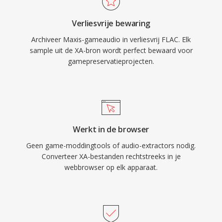
overtuigend. Ten eerste: volledige bit-voor-bit
Verliesvrije bewaring
herstel van het oorspronkelijke signaal bij
Archiveer Maxis-gameaudio in verliesvrij FLAC. Elk
decodering. Ten tweede: ingebedde metadata
sample uit de XA-bron wordt perfect bewaard voor
via Vorbis-opmerkingen en albumhoezen
gamepreservatieprojecten.
houden bibliotheken georganiseerd zonder
aparte bestanden. Ten derde:
opensourcelicenties zonder patenten of
royalty&#039;s, waardoor juridische wrijving
voor ontwikkelaars en hardwareleveranciers
Werkt in de browser
wordt weggenomen.
Geen game-moddingtools of audio-extractors nodig.
Converteer XA-bestanden rechtstreeks in je
webbrowser op elk apparaat.