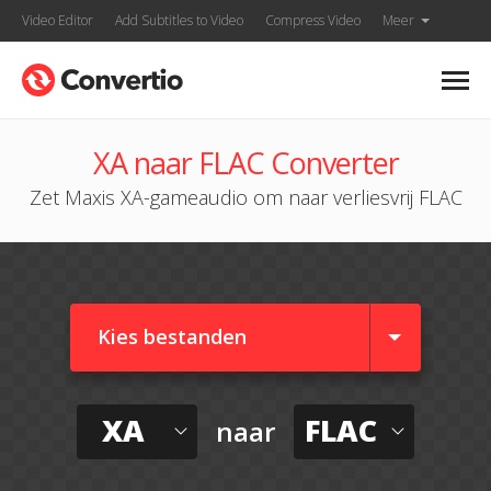
Video Editor
Add Subtitles to Video
Compress Video
Meer
XA naar FLAC Converter
Zet Maxis XA-gameaudio om naar verliesvrij FLAC
Kies bestanden
XA
FLAC
naar