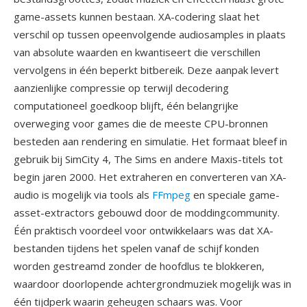
game-assets kunnen bestaan. XA-codering slaat het
verschil op tussen opeenvolgende audiosamples in plaats
van absolute waarden en kwantiseert die verschillen
vervolgens in één beperkt bitbereik. Deze aanpak levert
aanzienlijke compressie op terwijl decodering
computationeel goedkoop blijft, één belangrijke
overweging voor games die de meeste CPU-bronnen
besteden aan rendering en simulatie. Het formaat bleef in
gebruik bij SimCity 4, The Sims en andere Maxis-titels tot
begin jaren 2000. Het extraheren en converteren van XA-
audio is mogelijk via tools als
FFmpeg
en speciale game-
asset-extractors gebouwd door de moddingcommunity.
Één praktisch voordeel voor ontwikkelaars was dat XA-
bestanden tijdens het spelen vanaf de schijf konden
worden gestreamd zonder de hoofdlus te blokkeren,
waardoor doorlopende achtergrondmuziek mogelijk was in
één tijdperk waarin geheugen schaars was. Voor