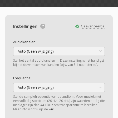
Instellingen
Geavanceerde
Audiokanalen:
Auto (Geen wijziging)
Stel het aantal audiokanalen in. Deze instelling is het handigst
bij het downmixen van kanalen (bijv. van 5.1 naar stereo).
Frequentie:
Auto (Geen wijziging)
Stel de samplefrequentie van de audio in. Voor muziek met
een volledig spectrum (20 Hz - 20 kHz) zijn waarden nodig die
niet lager zijn dan 44.1 kHz om transparantie te bereiken.
Meer info vindt u op de
wiki
.